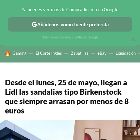
Ya puedes ver más de Compradiccion en Google
CHOLLOS TELEGRAM
OFERTAS EN MÓVILES
OFERTAS EN 
Añádenos como fuente preferida
Solo necesitas una cuenta de Google
×
HOY SE HABLA DE
Gaming
El Corte Inglés
Zapatillas
eBay
Liquidación
Desde el lunes, 25 de mayo, llegan a
Lidl las sandalias tipo Birkenstock
que siempre arrasan por menos de 8
euros