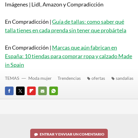
Imágenes | Lidl, Amazon y Compradicción
En Compradicción |
Guía de tallas: como saber qué
talla tienes en cada prenda sin tener que probártela
En Compradicción |
Marcas que aún fabrican en
España: 10 tiendas para comprar ropa y calzado Made
in Spain
TEMAS
Moda mujer
Trendencias
ofertas
sandalias
FACEBOOK
TWITTER
FLIPBOARD
E-
WHATSAPP
MAIL
ENTRAR Y ENVIAR UN COMENTARIO