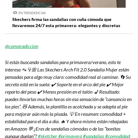
EN TRENDENCIAS
Skechers firma las sandalias con cuña cómoda que
llevaremos 24/7 esta primavera: elegantes y discretas
@compradiccion
Si estás buscando sandalias para primavera/verano, esto te
interesa 👡👇🏼 Las Skechers Arch Fit 2.0 Sandalia Mujer están
pensadas para algo muy claro: comodidad real al caminar. 👣 Su
secreto está en la suela: ✔️ Soporte en el arco del pie ✔️ Mejor
reparto del peso ✔️ Menos presión en el talón 💺 Resultado:
puedes llevarlas muchas horas sin esa sensación de “cansancio en
los pies”. 🧸 Además, la plantilla es acolchada y se adapta al pie
para mejorar aún más la pisada. 💡 En resumen: comodidad +
estabilidad para el día a día. 🔥 Y ahora mismo están rebajadas
en Amazon 💬 ¿Eres de sandalias cómodas o de las “bonitas
aunque duelan”?
#sketcher
#primavera
#sandalias
#comodidad