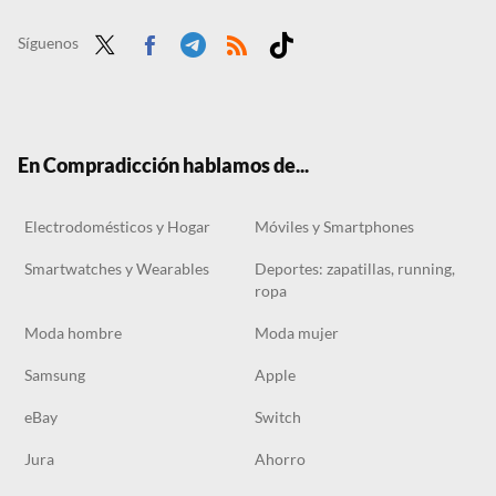
Las segundas rebajas de El Corte Inglés arrasan con las sandalias Pikolinos de piel perfectas para caminar sin parar
El sábado 18 de julio llegan a Aldi las sandalias tipo Birkenstock por menos de 10 euros que siempre arrasan
Síguenos
Twit
Face
Tele
RSS
Tikt
ter
boo
gra
ok
k
m
En Compradicción hablamos de...
Electrodomésticos y Hogar
Móviles y Smartphones
Smartwatches y Wearables
Deportes: zapatillas, running,
ropa
Moda hombre
Moda mujer
Samsung
Apple
eBay
Switch
Jura
Ahorro