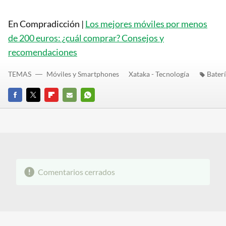
En Compradicción |
Los mejores móviles por menos
de 200 euros: ¿cuál comprar? Consejos y
recomendaciones
TEMAS
Móviles y Smartphones
Xataka - Tecnología
Bater
FACEBOOK
TWITTER
FLIPBOARD
E-
WHATSAPP
MAIL
Comentarios cerrados