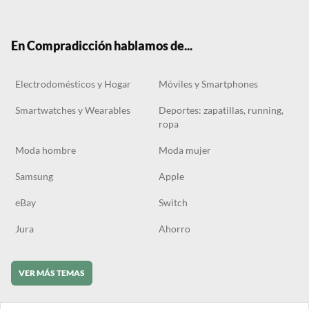
ter
boo
gra
ok
k
m
En Compradicción hablamos de...
Electrodomésticos y Hogar
Móviles y Smartphones
Smartwatches y Wearables
Deportes: zapatillas, running,
ropa
Moda hombre
Moda mujer
Samsung
Apple
eBay
Switch
Jura
Ahorro
VER MÁS TEMAS