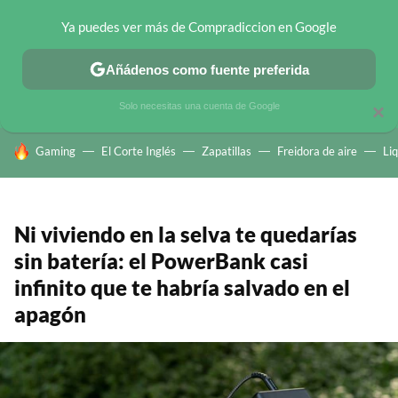
Ya puedes ver más de Compradiccion en Google
CHOLLOS TELEGRAM
OFERTAS EN MÓVILES
OFERTAS EN 
Añádenos como fuente preferida
Solo necesitas una cuenta de Google
×
HOY SE HABLA DE
Gaming
El Corte Inglés
Zapatillas
Freidora de aire
Li
Ni viviendo en la selva te quedarías
sin batería: el PowerBank casi
infinito que te habría salvado en el
apagón