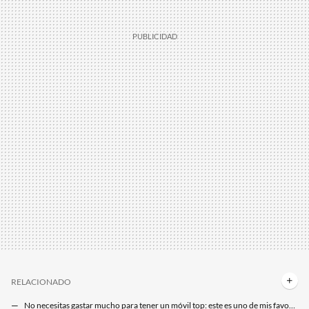
RELACIONADO
No necesitas gastar mucho para tener un móvil top: este es uno de mis favoritas y te sale por poco más de 300 euros