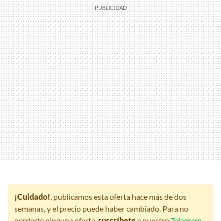
¡Cuidado!
, publicamos esta oferta hace más de dos
semanas, y el precio puede haber cambiado. Para no
perderte ninguna oferta,
suscríbete
a nuestro
Telegram
,