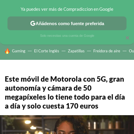
Ya puedes ver más de Compradiccion en Google
CHOLLOS TELEGRAM
OFERTAS EN MÓVILES
OFERTAS EN 
Añádenos como fuente preferida
Solo necesitas una cuenta de Google
×
HOY SE HABLA DE
Gaming
El Corte Inglés
Zapatillas
Freidora de aire
Ou
Este móvil de Motorola con 5G, gran
autonomía y cámara de 50
megapíxeles lo tiene todo para el día
a día y solo cuesta 170 euros