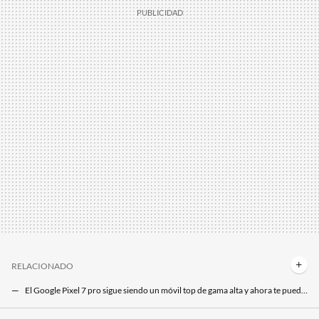
RELACIONADO
El Google Pixel 7 pro sigue siendo un móvil top de gama alta y ahora te puede salir por menos de 390 euros con este ofertón
Ni iPhone ni Samsung, el móvil top de gama alta a precio de chollo es este Google Pixel 9 Pro