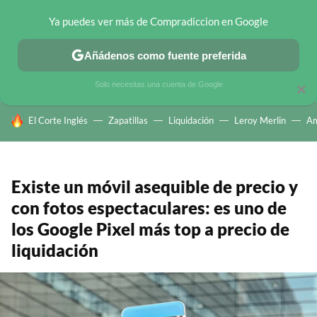
Ya puedes ver más de Compradiccion en Google
CHOLLOS TELEGRAM
OFERTAS EN MÓVILES
OFERTAS EN 
Añádenos como fuente preferida
Solo necesitas una cuenta de Google
×
HOY SE HABLA DE
El Corte Inglés
Zapatillas
Liquidación
Leroy Merlin
A
Existe un móvil asequible de precio y
con fotos espectaculares: es uno de
los Google Pixel más top a precio de
liquidación