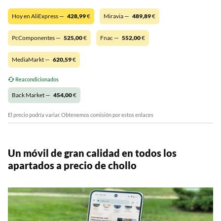
Hoy en AliExpress —
428,99
€
Miravia —
489,89
€
PcComponentes —
525,00
€
Fnac —
552,00
€
MediaMarkt —
620,59
€
Reacondicionados
Back Market —
454,00
€
El precio podría variar. Obtenemos comisión por estos enlaces
Un móvil de gran calidad en todos los
apartados a precio de chollo