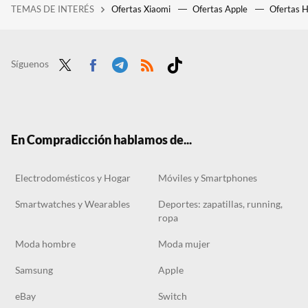
TEMAS DE INTERÉS
Ofertas Xiaomi
Ofertas Apple
Ofertas 
En un mundo lleno de "niños iPad", muchos padres prefieren que sus hijos vean dibujos animados tradicionales
Puedes estrenar un móvil normalito por menos de 200 euros o llevarte este Google Pixel con fotos increíbles por el mismo precio
La llegada del Pixel 10 hunde el precio de los anteriores: en MediaMarkt ya liquidan modelos por 239 euros en su outlet
Síguenos
Twit
Face
Tele
RSS
Tikt
ter
boo
gra
ok
k
m
En Compradicción hablamos de...
Electrodomésticos y Hogar
Móviles y Smartphones
Smartwatches y Wearables
Deportes: zapatillas, running,
ropa
Moda hombre
Moda mujer
Samsung
Apple
eBay
Switch