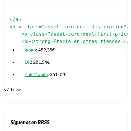
</a>

<div class="asset-card-deal-description">

    <p class="asset-card-deal-first-price"
Igogo
: 459,35€
DX
: 281,54€
Zuk Mobile
: 361,02€
Síguenos en RRSS