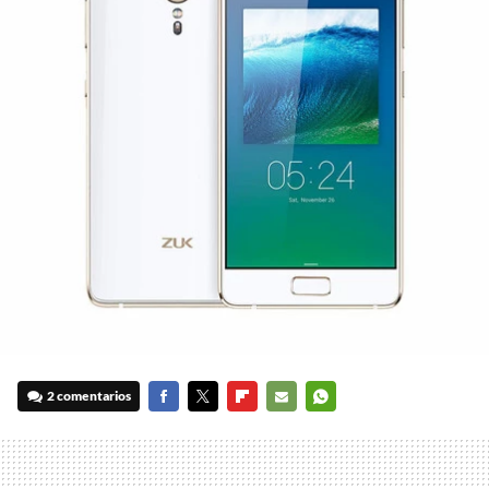
2 comentarios
FACEBOOK
TWITTER
FLIPBOARD
E-
WHATSAPP
MAIL