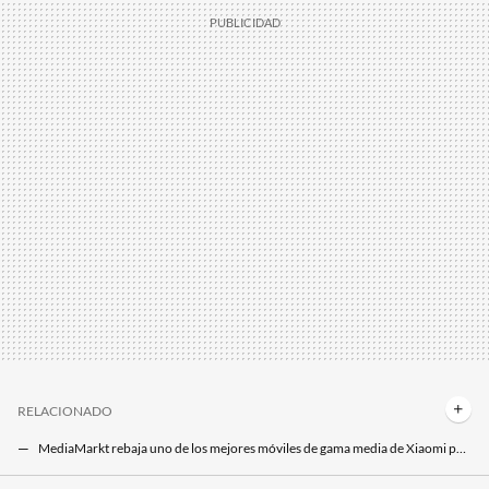
RELACIONADO
MediaMarkt rebaja uno de los mejores móviles de gama media de Xiaomi por menos de 300 euros
Si quieres un móvil de gama alta a precio de gama media, en MediaMarkt tienen el Samsung Galaxy S22 más barato