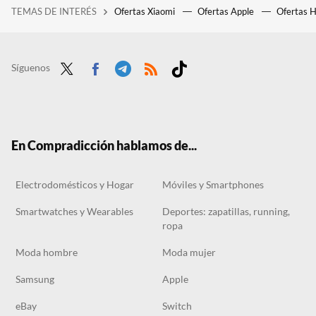
TEMAS DE INTERÉS
Ofertas Xiaomi
Ofertas Apple
Ofertas 
Hemos buscado alquileres de menos de 600 euros en todas las provincias de España. Nos ha costado encontrar alguno
Mi amiga es dibujante profesional y necesita una cámara de fotos a la altura: éste es el móvil que la recomendé y está encantada
Este es mi sitio secreto donde cambio de móvil cuando quiero pagando lo mínimo
Síguenos
Twit
Face
Tele
RSS
Tikt
ter
boo
gra
ok
k
m
En Compradicción hablamos de...
Electrodomésticos y Hogar
Móviles y Smartphones
Smartwatches y Wearables
Deportes: zapatillas, running,
ropa
Moda hombre
Moda mujer
Samsung
Apple
eBay
Switch