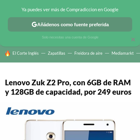
Ya puedes ver más de Compradiccion en Google
CHOLLOS TELEGRAM
OFERTAS EN MÓVILES
OFERTAS EN 
Añádenos como fuente preferida
Solo necesitas una cuenta de Google
×
HOY SE HABLA DE
El Corte Inglés
Zapatillas
Freidora de aire
Mediamarkt
Lenovo Zuk Z2 Pro, con 6GB de RAM
y 128GB de capacidad, por 249 euros