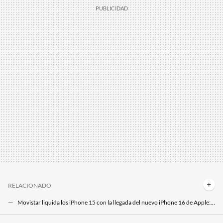
RELACIONADO
Movistar liquida los iPhone 15 con la llegada del nuevo iPhone 16 de Apple: ahora por 289 euros
La llegada del nuevo iPhone 16 es inminente, ahora es el mejor momento para hacerte con el iPhone 15 más barato