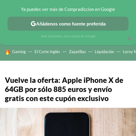
Ya puedes ver más de Compradiccion en Google
CHOLLOS TELEGRAM
OFERTAS EN MÓVILES
OFERTAS EN 
Añádenos como fuente preferida
Solo necesitas una cuenta de Google
×
HOY SE HABLA DE
Gaming
El Corte Inglés
Zapatillas
Liquidación
Leroy M
Vuelve la oferta: Apple iPhone X de
64GB por sólo 885 euros y envío
gratis con este cupón exclusivo