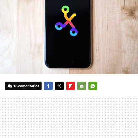
18 comentarios
FACEBOOK
TWITTER
FLIPBOARD
E-
WHATSAPP
MAIL