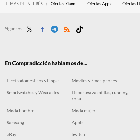
TEMAS DE INTERÉS
Ofertas Xiaomi
Ofertas Apple
Ofertas 
Decathlon rebaja las zapatillas Merrell que necesitas para recorrer la montaña con comodidad, aun en días de lluvia
No es un error: Movistar ofrece los Samsung Galaxy S24 FE por 1 euro y fútbol por 9,99 euros
Vuelven los Tecnoprecios de El Corte Inglés: estos sus cinco mejores chollos en tecnología
Síguenos
Twit
Face
Tele
RSS
Tikt
ter
boo
gra
ok
k
m
En Compradicción hablamos de...
Electrodomésticos y Hogar
Móviles y Smartphones
Smartwatches y Wearables
Deportes: zapatillas, running,
ropa
Moda hombre
Moda mujer
Samsung
Apple
eBay
Switch