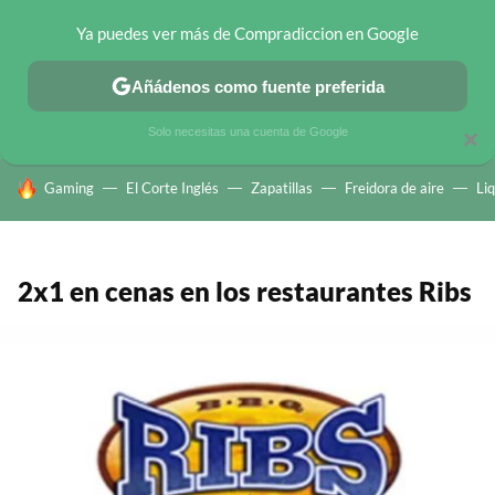
Ya puedes ver más de Compradiccion en Google
CHOLLOS TELEGRAM
OFERTAS EN MÓVILES
OFERTAS EN 
Añádenos como fuente preferida
Solo necesitas una cuenta de Google
×
HOY SE HABLA DE
Gaming
El Corte Inglés
Zapatillas
Freidora de aire
Li
2x1 en cenas en los restaurantes Ribs