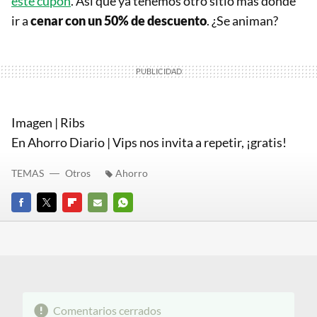
este cupón
. Así que ya tenemos otro sitio más dónde
ir a
cenar con un 50% de descuento
. ¿Se animan?
Imagen | Ribs
En Ahorro Diario | Vips nos invita a repetir, ¡gratis!
TEMAS
Otros
Ahorro
FACEBOOK
TWITTER
FLIPBOARD
E-
WHATSAPP
MAIL
Comentarios cerrados