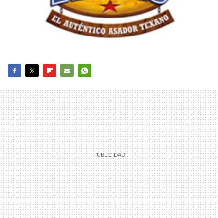
FACEBOOK
TWITTER
FLIPBOARD
E-
WHATSAPP
MAIL