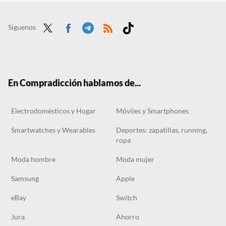
No confiaba mucho en los robots aspiradores, pero he visto este en acción y no volverás a coger una escoba: por menos de 80 euros
Carrefour tiene rebajado el ventilador de techo que te mantendrá fresco este verano y cuesta menos de 90 euros
Síguenos
Twit
Face
Tele
RSS
Tikt
ter
boo
gra
ok
k
m
En Compradicción hablamos de...
Electrodomésticos y Hogar
Móviles y Smartphones
Smartwatches y Wearables
Deportes: zapatillas, running,
ropa
Moda hombre
Moda mujer
Samsung
Apple
eBay
Switch
Jura
Ahorro