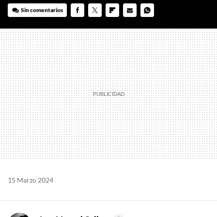
Sin comentarios
FACEBOOK
TWITTER
FLIPBOARD
E-
WHATSAPP
MAIL
15 Marzo 2024