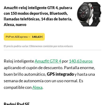
Amazfit-reloj inteligente GTR 4, pulsera
con 150 modos deportivos, Bluetooth,
llamadas telefónicas, 14 días de batería,
Alexa, nuevo
PVP en AliExpress —
140,63
€
El precio podría variar. Obtenemos comisión por estos enlaces
Reloj inteligente
Amazfit GTR 4
por
140,63 euros
aplicando el cupón de descuento. Pantalla enorme,
buen brillo automático,
GPS integrado
y hasta una
semana de autonomía con un uso normal. Es
compatible con
Alexa
.
Redmi Pad SE