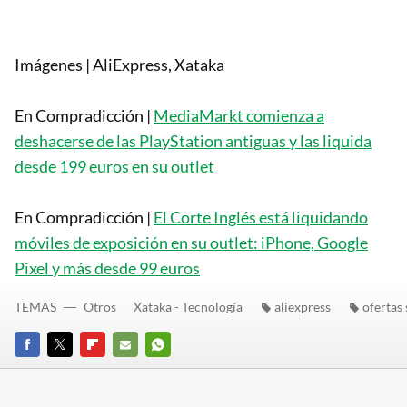
Imágenes | AliExpress, Xataka
En Compradicción |
MediaMarkt comienza a
deshacerse de las PlayStation antiguas y las liquida
desde 199 euros en su outlet
En Compradicción |
El Corte Inglés está liquidando
móviles de exposición en su outlet: iPhone, Google
Pixel y más desde 99 euros
TEMAS
Otros
Xataka - Tecnología
aliexpress
ofertas
FACEBOOK
TWITTER
FLIPBOARD
E-
WHATSAPP
MAIL