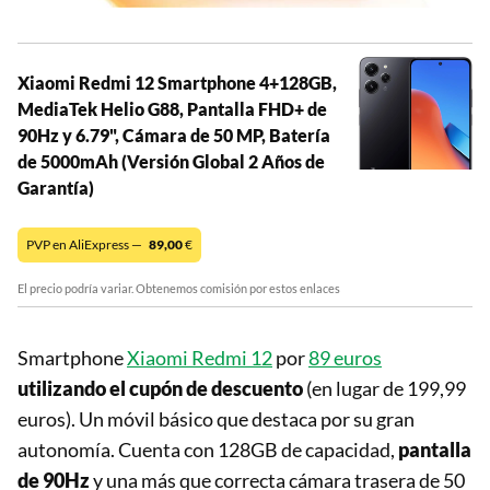
Xiaomi Redmi 12 Smartphone 4+128GB,
MediaTek Helio G88, Pantalla FHD+ de
90Hz y 6.79", Cámara de 50 MP, Batería
de 5000mAh (Versión Global 2 Años de
Garantía)
PVP en AliExpress —
89,00
€
El precio podría variar. Obtenemos comisión por estos enlaces
Smartphone
Xiaomi Redmi 12
por
89 euros
utilizando el cupón de descuento
(en lugar de 199,99
euros). Un móvil básico que destaca por su gran
autonomía. Cuenta con 128GB de capacidad,
pantalla
de 90Hz
y una más que correcta cámara trasera de 50