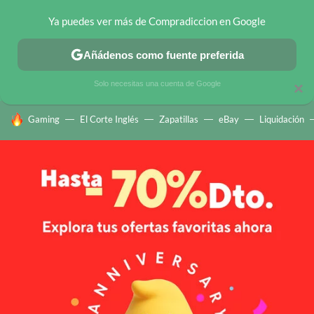
Ya puedes ver más de Compradiccion en Google
CHOLLOS TELEGRAM
OFERTAS EN MÓVILES
OFERTAS EN 
Añádenos como fuente preferida
Solo necesitas una cuenta de Google
×
HOY SE HABLA DE
Gaming
El Corte Inglés
Zapatillas
eBay
Liquidación