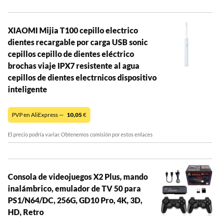
XIAOMI Mijia T100 cepillo electrico
dientes recargable por carga USB sonic
cepillos cepillo de dientes eléctrico
brochas viaje IPX7 resistente al agua
cepillos de dientes electrnicos dispositivo
inteligente
PVP en AliExpress —
10,05
€
El precio podría variar. Obtenemos comisión por estos enlaces
Consola de videojuegos X2 Plus, mando
inalámbrico, emulador de TV 50 para
PS1/N64/DC, 256G, GD10 Pro, 4K, 3D,
HD, Retro