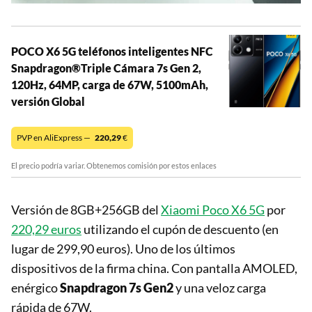
POCO X6 5G teléfonos inteligentes NFC
Snapdragon®Triple Cámara 7s Gen 2,
120Hz, 64MP, carga de 67W, 5100mAh,
versión Global
PVP en AliExpress —
220,29
€
El precio podría variar. Obtenemos comisión por estos enlaces
Versión de 8GB+256GB del
Xiaomi Poco X6 5G
por
220,29 euros
utilizando el cupón de descuento (en
lugar de 299,90 euros). Uno de los últimos
dispositivos de la firma china. Con pantalla AMOLED,
enérgico
Snapdragon 7s Gen2
y una veloz carga
rápida de 67W.