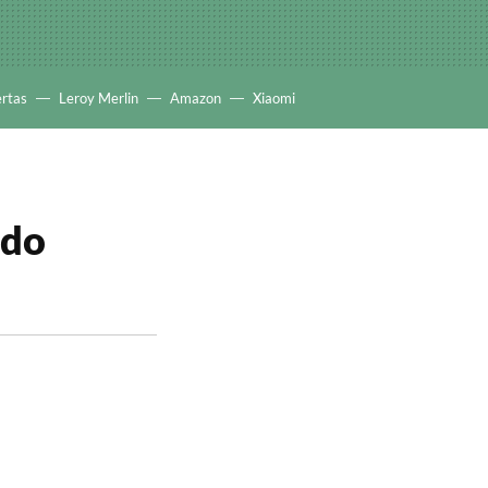
ertas
Leroy Merlin
Amazon
Xiaomi
ado