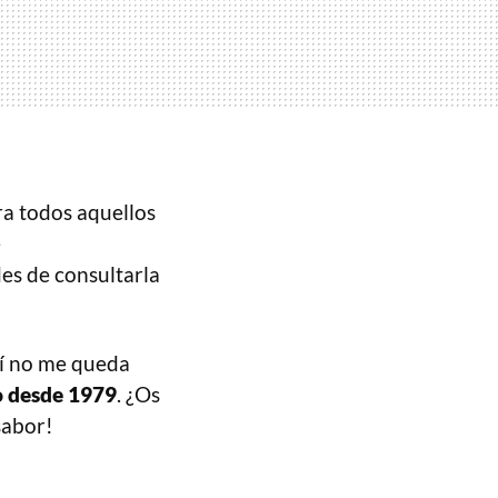
ra todos aquellos
e
ides de consultarla
mí no me queda
o desde 1979
. ¿Os
sabor!