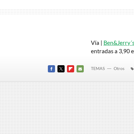
Vía |
Ben&Jerry´
entradas a 3,90 
TEMAS
Otros
FACEBOOK
TWITTER
FLIPBOARD
E-
MAIL