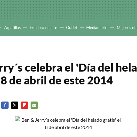
Zapatillas
Freidora de aire
Outlet
Mediamarkt
Mejores of
ry´s celebra el 'Día del hel
l 8 de abril de este 2014
FACEBOOK
TWITTER
FLIPBOARD
E-
MAIL