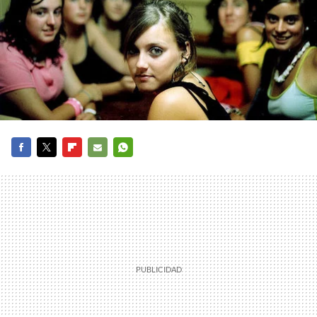
FACEBOOK
TWITTER
FLIPBOARD
E-
WHATSAPP
MAIL