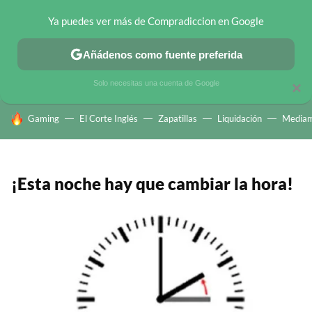
Ya puedes ver más de Compradiccion en Google
CHOLLOS TELEGRAM
OFERTAS EN MÓVILES
OFERTAS EN 
Añádenos como fuente preferida
Solo necesitas una cuenta de Google
×
HOY SE HABLA DE
Gaming
El Corte Inglés
Zapatillas
Liquidación
Mediam
¡Esta noche hay que cambiar la hora!