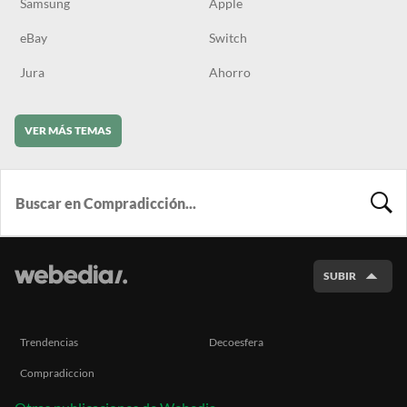
Samsung
Apple
eBay
Switch
Jura
Ahorro
VER MÁS TEMAS
BUSCA
SUBIR
Trendencias
Decoesfera
Compradiccion