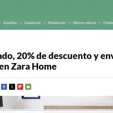
Zapatillas
Liquidación
Mediamarkt
Mejores ofertas
Chollo
ado, 20% de descuento y en
 en Zara Home
FACEBOOK
TWITTER
FLIPBOARD
E-
MAIL