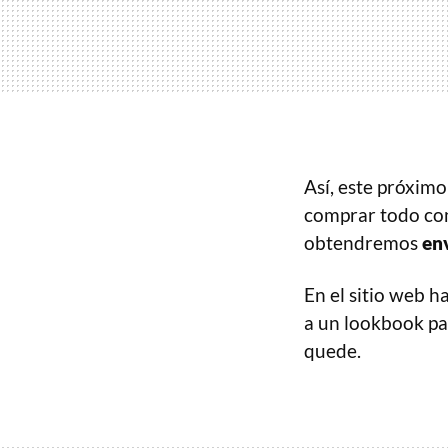
Así, este próxim
comprar todo co
obtendremos
en
En el sitio web 
a un lookbook par
quede.