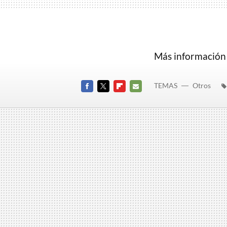
Más información
TEMAS
Otros
FACEBOOK
TWITTER
FLIPBOARD
E-
MAIL