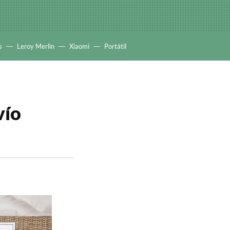
s
Leroy Merlin
Xiaomi
Portátil
vío