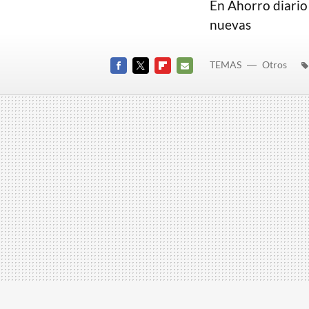
En Ahorro diario
nuevas
TEMAS
Otros
FACEBOOK
TWITTER
FLIPBOARD
E-
MAIL