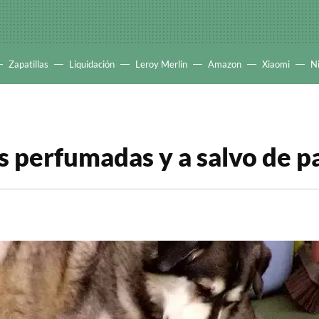
Zapatillas
Liquidación
Leroy Merlin
Amazon
Xiaomi
N
 perfumadas y a salvo de p