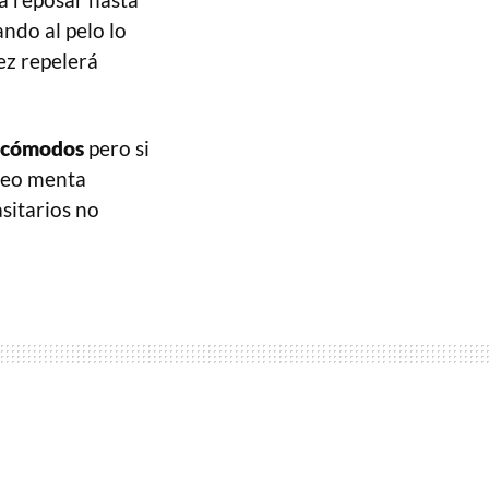
ando al pelo lo
ez repelerá
incómodos
pero si
oleo menta
sitarios no