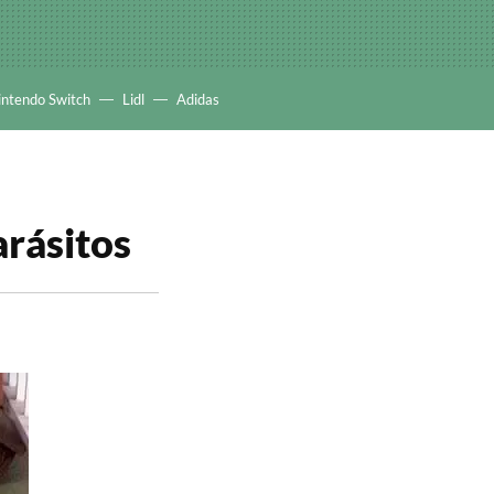
intendo Switch
Lidl
Adidas
arásitos