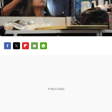
FACEBOOK
TWITTER
FLIPBOARD
E-
WHATSAPP
MAIL