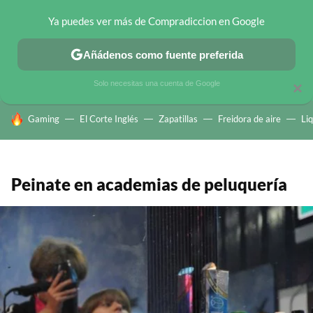
Ya puedes ver más de Compradiccion en Google
CHOLLOS TELEGRAM
OFERTAS EN MÓVILES
OFERTAS EN 
Añádenos como fuente preferida
Solo necesitas una cuenta de Google
×
HOY SE HABLA DE
Gaming
El Corte Inglés
Zapatillas
Freidora de aire
Li
Peinate en academias de peluquería