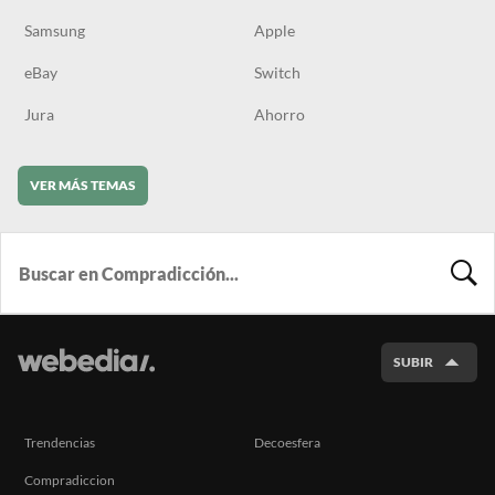
Samsung
Apple
eBay
Switch
Jura
Ahorro
VER MÁS TEMAS
BUSCA
SUBIR
Trendencias
Decoesfera
Compradiccion