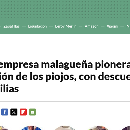
Zapatillas
Liquidación
Leroy Merlin
Amazon
Xiaomi
N
 empresa malagueña pionera
ión de los piojos, con descu
ilias
FACEBOOK
TWITTER
FLIPBOARD
E-
MAIL