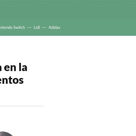
intendo Switch
Lidl
Adidas
 en la
entos