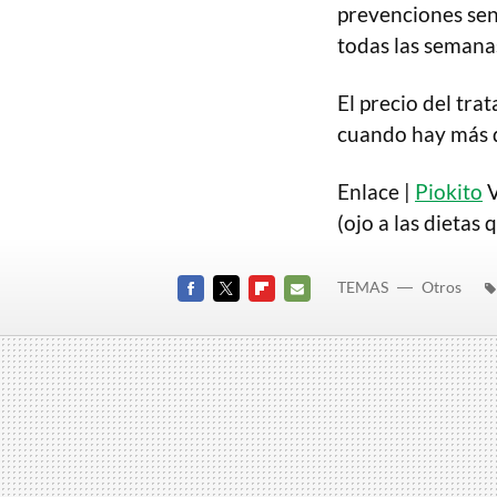
prevenciones senc
todas las semanas
El precio del tr
cuando hay más d
Enlace |
Piokito
V
(ojo a las dietas 
TEMAS
Otros
FACEBOOK
TWITTER
FLIPBOARD
E-
MAIL