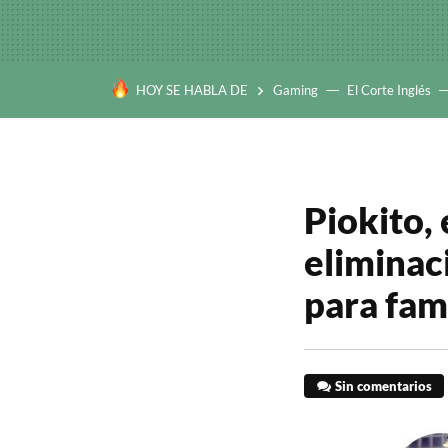
HOY SE HABLA DE
Gaming
El Corte Inglés
Piokito,
eliminac
para fam
Sin comentarios