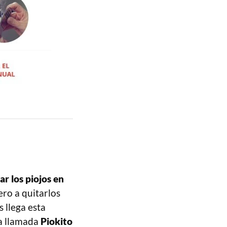
r los piojos en
iero a quitarlos
 llega esta
a llamada
Piokito