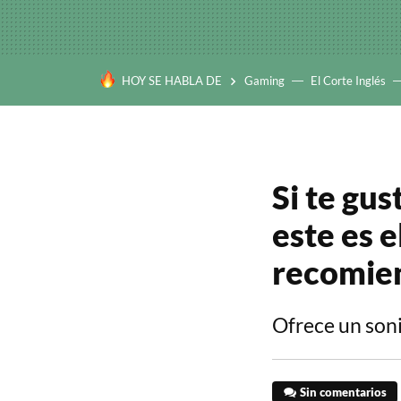
HOY SE HABLA DE
Gaming
El Corte Inglés
Si te gus
este es 
recomie
Ofrece un sonid
Sin comentarios