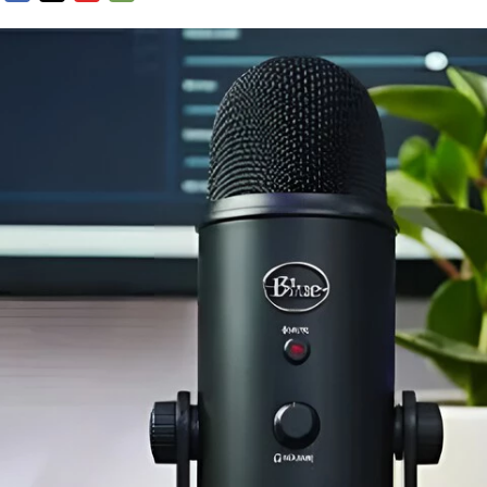
FACEBOOK
TWITTER
FLIPBOARD
E-
MAIL