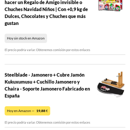
hacer un Regalo de Amigo invisible o
Chuches Navidad Niños | Con +0,9 kg de
Dulces, Chocolates y Chuches que más
gustan
Hoy sin stock en Amazon
El precio podría variar. Obtenemos comisión por estos enlaces
Steelblade - Jamonero + Cubre Jamón
Kukuxumusu + Cuchillo Jamonero y
Chaira - Soporte Jamonero Fabricado en
España
Hoy en Amazon —
19,88
€
El precio podría variar. Obtenemos comisión por estos enlaces