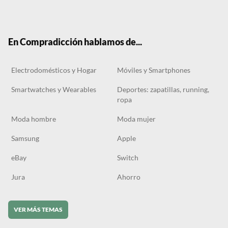
Twit
Face
Tele
RSS
Tikt
ter
boo
gra
ok
k
m
En Compradicción hablamos de...
Electrodomésticos y Hogar
Móviles y Smartphones
Smartwatches y Wearables
Deportes: zapatillas, running,
ropa
Moda hombre
Moda mujer
Samsung
Apple
eBay
Switch
Jura
Ahorro
VER MÁS TEMAS