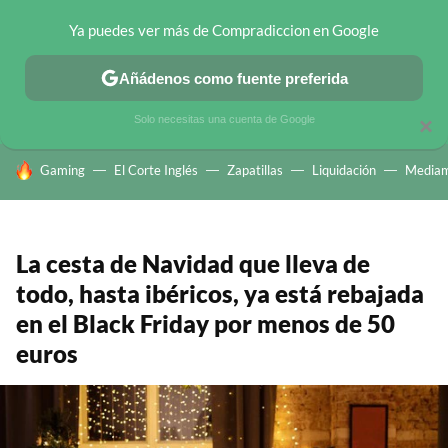
Ya puedes ver más de Compradiccion en Google
CHOLLOS TELEGRAM
OFERTAS EN MÓVILES
OFERTAS EN 
Añádenos como fuente preferida
Solo necesitas una cuenta de Google
×
HOY SE HABLA DE
Gaming
El Corte Inglés
Zapatillas
Liquidación
Mediam
La cesta de Navidad que lleva de
todo, hasta ibéricos, ya está rebajada
en el Black Friday por menos de 50
euros