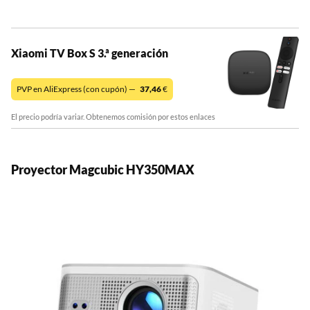
Xiaomi TV Box S 3.ª generación
PVP en AliExpress (con cupón) —
37,46
€
El precio podría variar. Obtenemos comisión por estos enlaces
Proyector Magcubic HY350MAX