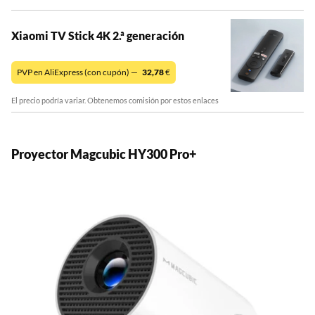
Xiaomi TV Stick 4K 2.ª generación
PVP en AliExpress (con cupón) —
32,78
€
El precio podría variar. Obtenemos comisión por estos enlaces
Proyector Magcubic HY300 Pro+