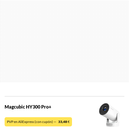
Magcubic HY300 Pro+
PVP en AliExpress (con cupón) —
33,48
€