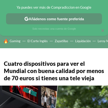
Ya puedes ver más de Compradiccion en Google
CHOLLOS TELEGRAM
OFERTAS EN MÓVILES
OFERTAS EN 
Añádenos como fuente preferida
Solo necesitas una cuenta de Google
×
HOY SE HABLA DE
Gaming
El Corte Inglés
Zapatillas
Liquidación
Leroy M
Cuatro dispositivos para ver el
Mundial con buena calidad por menos
de 70 euros si tienes una tele vieja