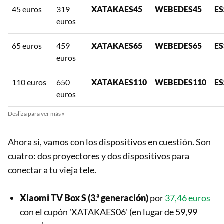
45 euros
319
XATAKAES45
WEBEDES45
ES
euros
65 euros
459
XATAKAES65
WEBEDES65
ES
euros
110 euros
650
XATAKAES110
WEBEDES110
ES
euros
Ahora sí, vamos con los dispositivos en cuestión. Son
cuatro: dos proyectores y dos dispositivos para
conectar a tu vieja tele.
Xiaomi TV Box S (3.ª generación)
por
37,46 euros
con el cupón 'XATAKAES06' (en lugar de 59,99