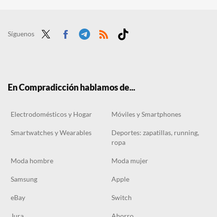
Hace años que un chef catalán acabó con el debate de la tortilla de patatas de forma radical: inventando una sin patatas y sin huevo
Los mejores chollos de Amazon, hoy 15 de julio: cinco productos con hasta un 70% de descuento
Los cinco mejores chollos de Amazon, hoy 14 de julio: ofertas con descuentos de hasta el 72%
Síguenos
Twit
Face
Tele
RSS
Tikt
ter
boo
gra
ok
k
m
En Compradicción hablamos de...
Electrodomésticos y Hogar
Móviles y Smartphones
Smartwatches y Wearables
Deportes: zapatillas, running,
ropa
Moda hombre
Moda mujer
Samsung
Apple
eBay
Switch
Jura
Ahorro