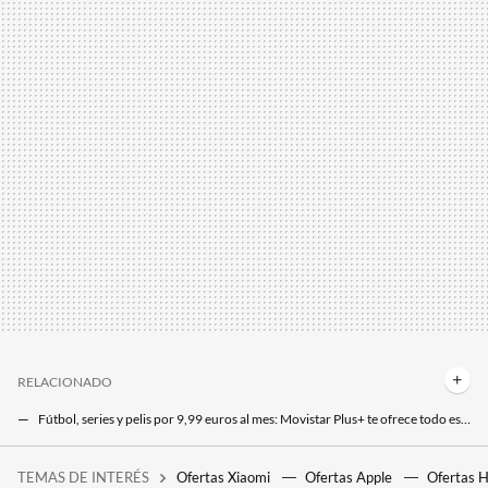
RELACIONADO
Fútbol, series y pelis por 9,99 euros al mes: Movistar Plus+ te ofrece todo eso sin permanencia. Y puedes compartir cuenta
Llega lo mejor de la Champions con el partido del FC Barcelona: lo puedes ver por 9,99 euros al mes y sin permanencia
TEMAS DE INTERÉS
Ofertas Xiaomi
Ofertas Apple
Ofertas 