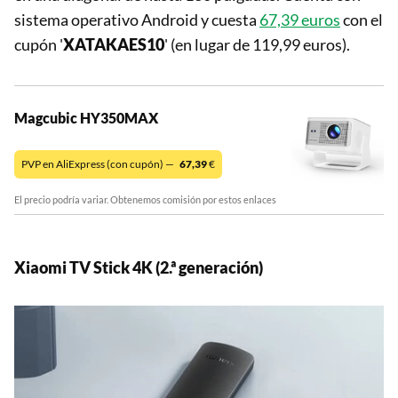
sistema operativo Android y cuesta
67,39 euros
con el
cupón '
XATAKAES10
' (en lugar de 119,99 euros).
Magcubic HY350MAX
PVP en AliExpress (con cupón) —
67,39
€
El precio podría variar. Obtenemos comisión por estos enlaces
Xiaomi TV Stick 4K (2.ª generación)