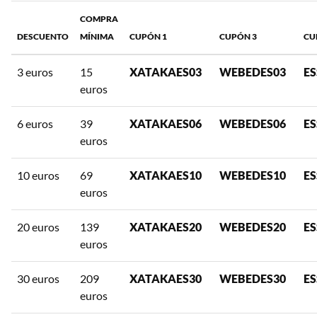
COMPRA
DESCUENTO
MÍNIMA
CUPÓN 1
CUPÓN 3
CU
3 euros
15
XATAKAES03
WEBEDES03
ES
euros
6 euros
39
XATAKAES06
WEBEDES06
ES
euros
10 euros
69
XATAKAES10
WEBEDES10
ES
euros
20 euros
139
XATAKAES20
WEBEDES20
ES
euros
30 euros
209
XATAKAES30
WEBEDES30
ES
euros