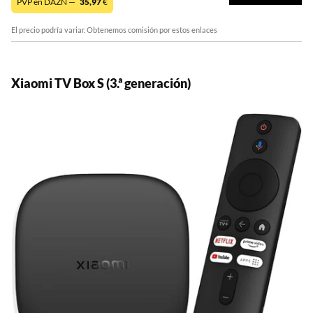
PVP en DAZN —
35,97
€
El precio podría variar. Obtenemos comisión por estos enlaces
Xiaomi TV Box S (3.ª generación)