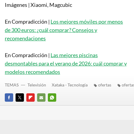
Imágenes | Xiaomi, Magcubic
En Compradicción |
Los mejores móviles por menos
de 300 euros: ¿cuál comprar? Consejos y
recomendaciones
En Compradicción |
Las mejores piscinas
desmontables para el verano de 2026: cuál comprar y
modelos recomendados
TEMAS
Televisión
Xataka - Tecnología
ofertas
oferta
FACEBOOK
TWITTER
FLIPBOARD
E-
WHATSAPP
MAIL