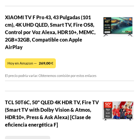
XIAOMI TV F Pro 43, 43 Pulgadas (101
cm), 4K UHD QLED, Smart TV, Fire OS8,
Control por Voz Alexa, HDR10+, MEMC,
2GB+32GB, Compatible con Apple
AirPlay
Hoy en Amazon —
269,00
€
El precio podría variar. Obtenemos comisión por estos enlaces
TCL 50T6C, 50" QLED 4K HDR TV, Fire TV
(Smart TV with Dolby Vision & Atmos,
HDR10+, Press & Ask Alexa) [Clase de
eficiencia energética F]