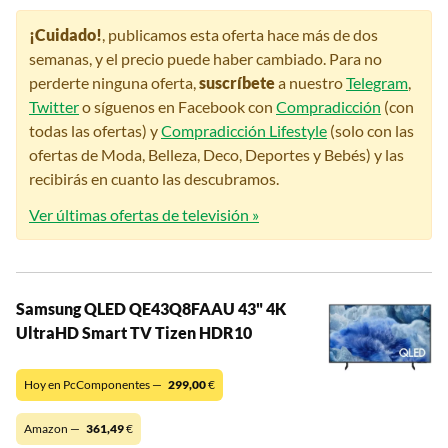
¡Cuidado!
, publicamos esta oferta hace más de dos
semanas, y el precio puede haber cambiado. Para no
perderte ninguna oferta,
suscríbete
a nuestro
Telegram
,
Twitter
o síguenos en Facebook con
Compradicción
(con
todas las ofertas) y
Compradicción Lifestyle
(solo con las
ofertas de Moda, Belleza, Deco, Deportes y Bebés) y las
recibirás en cuanto las descubramos.
Ver últimas ofertas de televisión »
Samsung QLED QE43Q8FAAU 43" 4K
UltraHD Smart TV Tizen HDR10
Hoy en PcComponentes —
299,00
€
Amazon —
361,49
€