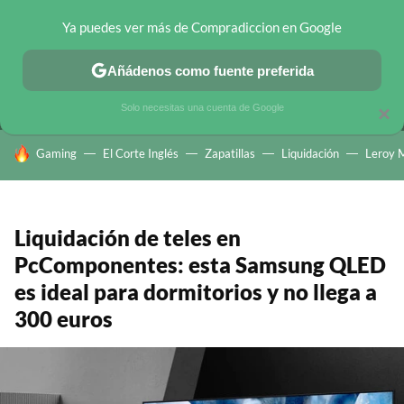
Ya puedes ver más de Compradiccion en Google
MENÚ
NUEVO
Añádenos como fuente preferida
CHOLLOS TELEGRAM
OFERTAS EN MÓVILES
OFERTAS EN 
Solo necesitas una cuenta de Google
×
HOY SE HABLA DE
Gaming
El Corte Inglés
Zapatillas
Liquidación
Leroy M
Liquidación de teles en
PcComponentes: esta Samsung QLED
es ideal para dormitorios y no llega a
300 euros