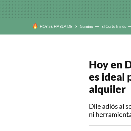
HOY SE HABLA DE
Gaming
El Corte Inglés
Hoy en D
es ideal
alquiler
Dile adiós al s
ni herramient