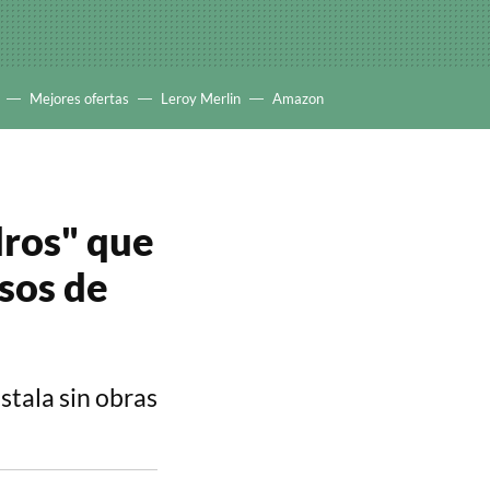
Mejores ofertas
Leroy Merlin
Amazon
dros" que
isos de
nstala sin obras