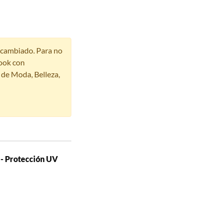
r cambiado. Para no
ook con
s de Moda, Belleza,
 - Protección UV