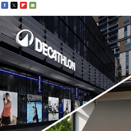
FACEBOOK
TWITTER
FLIPBOARD
E-
MAIL