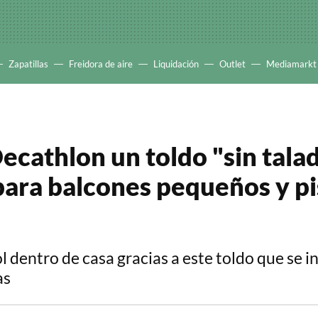
Zapatillas
Freidora de aire
Liquidación
Outlet
Mediamarkt
ecathlon un toldo "sin tala
 para balcones pequeños y p
ol dentro de casa gracias a este toldo que se i
as