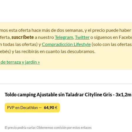
amos esta oferta hace más de dos semanas, y el precio puede habe
ferta,
suscríbete
a nuestro
Telegram
,
Twitter
o síguenos en Faceb
n todas las ofertas) y
Compradicción Lifestyle
(solo con las oferta
bés) y las recibirás en cuanto las descubramos.
de terraza y jardín »
Toldo camping Ajustable sin Taladrar Cityline Gris - 3x1,2m
PVP en Decathlon —
64,90
€
El precio podría variar. Obtenemos comisión por estos enlaces