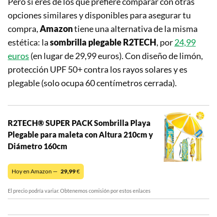
Pero si eres de los que prefiere comparar con otras
opciones similares y disponibles para asegurar tu
compra,
Amazon
tiene una alternativa de la misma
estética: la
sombrilla plegable R2TECH
, por
24,99
euros
(en lugar de 29,99 euros). Con diseño de limón,
protección UPF 50+ contra los rayos solares y es
plegable (solo ocupa 60 centímetros cerrada).
R2TECH® SUPER PACK Sombrilla Playa
Plegable para maleta con Altura 210cm y
Diámetro 160cm
Hoy en Amazon —
29,99
€
El precio podría variar. Obtenemos comisión por estos enlaces