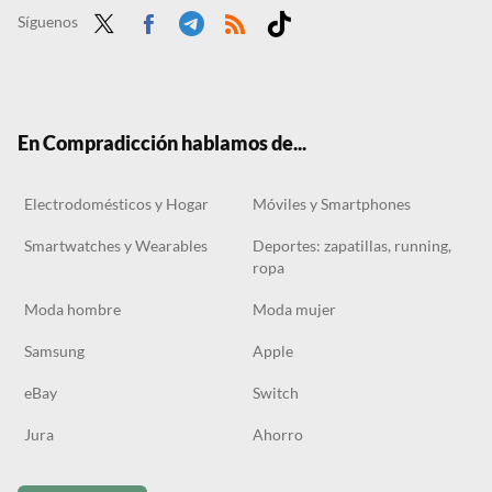
El Corte Inglés tira la casa por la ventana con las zapatillas New Balance que combinan con todo y solo cuestan 35 euros
Síguenos
Twit
Face
Tele
RSS
Tikt
ter
boo
gra
ok
k
m
En Compradicción hablamos de...
Electrodomésticos y Hogar
Móviles y Smartphones
Smartwatches y Wearables
Deportes: zapatillas, running,
ropa
Moda hombre
Moda mujer
Samsung
Apple
eBay
Switch
Jura
Ahorro