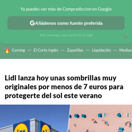
Ya puedes ver más de Compradiccion en Google
CHOLLOS TELEGRAM
OFERTAS EN MÓVILES
OFERTAS EN 
Añádenos como fuente preferida
Solo necesitas una cuenta de Google
×
HOY SE HABLA DE
Gaming
El Corte Inglés
Zapatillas
Liquidación
Mediam
Lidl lanza hoy unas sombrillas muy
originales por menos de 7 euros para
protegerte del sol este verano