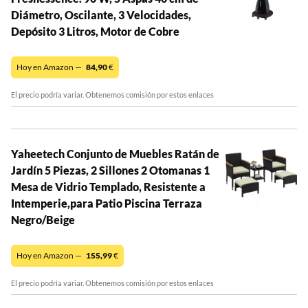
Diámetro, Oscilante, 3 Velocidades,
Depósito 3 Litros, Motor de Cobre
Hoy en Amazon —
84,90
€
El precio podría variar. Obtenemos comisión por estos enlaces
Yaheetech Conjunto de Muebles Ratán de
Jardín 5 Piezas, 2 Sillones 2 Otomanas 1
Mesa de Vidrio Templado, Resistente a
Intemperie,para Patio Piscina Terraza
Negro/Beige
Hoy en Amazon —
155,99
€
El precio podría variar. Obtenemos comisión por estos enlaces