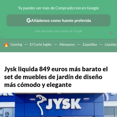
Ya puedes ver más de Compradiccion en Google
CHOLLOS TELEGRAM
OFERTAS EN MÓVILES
OFERTAS EN 
Añádenos como fuente preferida
Solo necesitas una cuenta de Google
×
HOY SE HABLA DE
Gaming
El Corte Inglés
Aliexpress
Zapatillas
Liquidac
Jysk liquida 849 euros más barato el
set de muebles de jardín de diseño
más cómodo y elegante