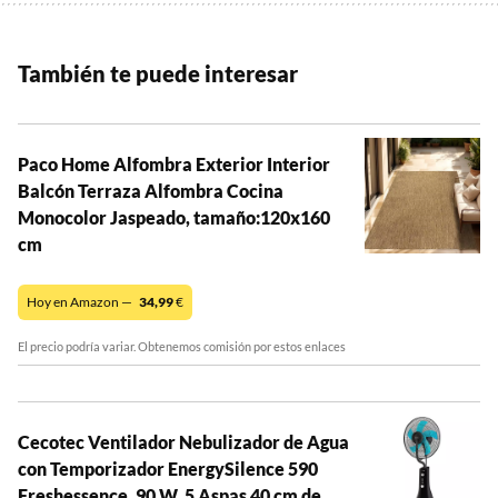
También te puede interesar
Paco Home Alfombra Exterior Interior
Balcón Terraza Alfombra Cocina
Monocolor Jaspeado, tamaño:120x160
cm
Hoy en Amazon —
34,99
€
El precio podría variar. Obtenemos comisión por estos enlaces
Cecotec Ventilador Nebulizador de Agua
con Temporizador EnergySilence 590
Freshessence. 90 W, 5 Aspas 40 cm de