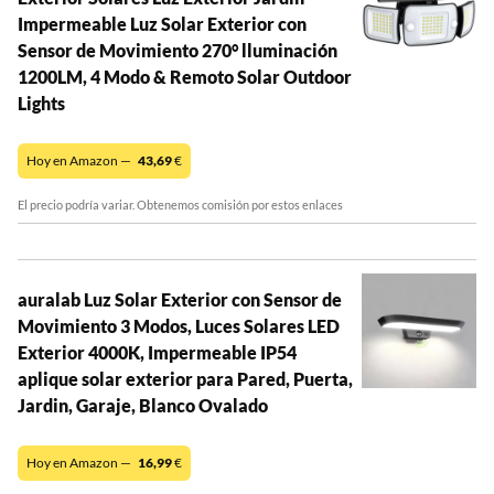
Impermeable Luz Solar Exterior con
Sensor de Movimiento 270° lluminación
1200LM, 4 Modo & Remoto Solar Outdoor
Lights
Hoy en Amazon —
43,69
€
El precio podría variar. Obtenemos comisión por estos enlaces
auralab Luz Solar Exterior con Sensor de
Movimiento 3 Modos, Luces Solares LED
Exterior 4000K, Impermeable IP54
aplique solar exterior para Pared, Puerta,
Jardin, Garaje, Blanco Ovalado
Hoy en Amazon —
16,99
€