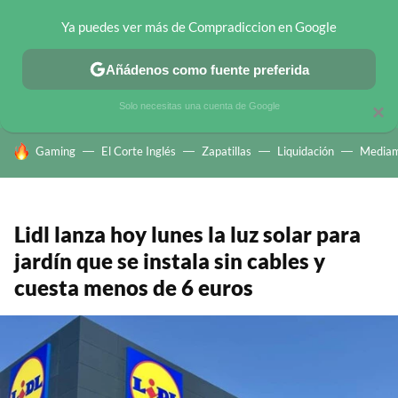
Ya puedes ver más de Compradiccion en Google
CHOLLOS TELEGRAM
OFERTAS EN MÓVILES
OFERTAS EN 
Añádenos como fuente preferida
Solo necesitas una cuenta de Google
×
HOY SE HABLA DE
Gaming
El Corte Inglés
Zapatillas
Liquidación
Mediam
Lidl lanza hoy lunes la luz solar para
jardín que se instala sin cables y
cuesta menos de 6 euros