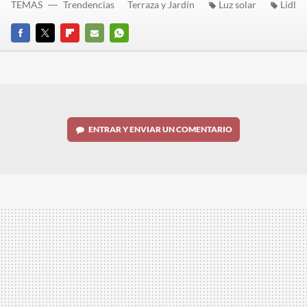
TEMAS
Trendencias
Terraza y Jardín
Luz solar
Lidl
FACEBOOK
TWITTER
FLIPBOARD
E-
WHATSAPP
MAIL
ENTRAR Y ENVIAR UN COMENTARIO