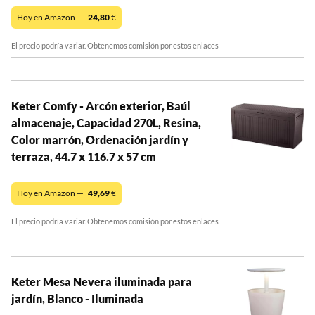
Hoy en Amazon —
24,80
€
El precio podría variar. Obtenemos comisión por estos enlaces
Keter Comfy - Arcón exterior, Baúl
almacenaje, Capacidad 270L, Resina,
Color marrón, Ordenación jardín y
terraza, 44.7 x 116.7 x 57 cm
Hoy en Amazon —
49,69
€
El precio podría variar. Obtenemos comisión por estos enlaces
Keter Mesa Nevera iluminada para
jardín, Blanco - Iluminada