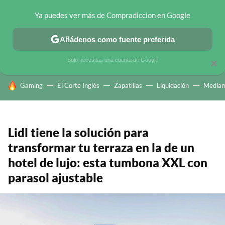
Ya puedes ver más de Compradiccion en Google
CHOLLOS TELEGRAM
OFERTAS EN MÓVILES
OFERTAS EN 
Añádenos como fuente preferida
Solo necesitas una cuenta de Google
×
HOY SE HABLA DE
Gaming
El Corte Inglés
Zapatillas
Liquidación
Mediam
Lidl tiene la solución para
transformar tu terraza en la de un
hotel de lujo: esta tumbona XXL con
parasol ajustable