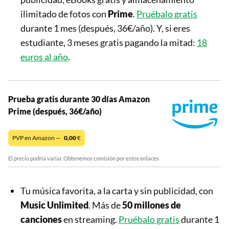
ilimitado de fotos con
Prime
.
Pruébalo gratis
durante 1 mes (después, 36€/año). Y, si eres
estudiante, 3 meses gratis pagando la mitad:
18
euros al año
.
Prueba gratis durante 30 días Amazon
Prime (después, 36€/año)
PVP en Amazon —
0,00
€
El precio podría variar. Obtenemos comisión por estos enlaces
Tu música favorita, a la carta y sin publicidad, con
Music Unlimited
. Más de
50 millones de
canciones
en streaming.
Pruébalo gratis
durante 1