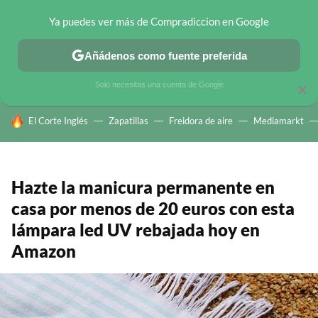
Ya puedes ver más de Compradiccion en Google
CHOLLOS TELEGRAM
OFERTAS EN MÓVILES
OFERTAS EN 
Añádenos como fuente preferida
Solo necesitas una cuenta de Google
×
HOY SE HABLA DE
El Corte Inglés
Zapatillas
Freidora de aire
Mediamarkt
Hazte la manicura permanente en
casa por menos de 20 euros con esta
lámpara led UV rebajada hoy en
Amazon