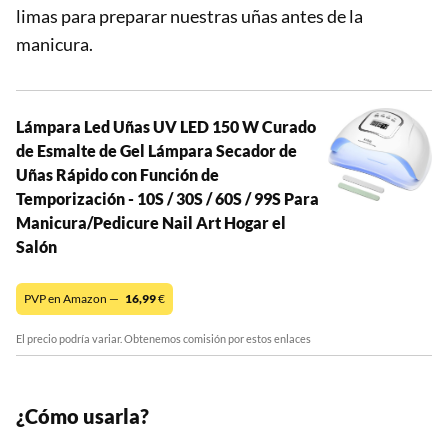
limas para preparar nuestras uñas antes de la
manicura.
Lámpara Led Uñas UV LED 150 W Curado
de Esmalte de Gel Lámpara Secador de
Uñas Rápido con Función de
Temporización - 10S / 30S / 60S / 99S Para
Manicura/Pedicure Nail Art Hogar el
Salón
PVP en Amazon —
16,99
€
El precio podría variar. Obtenemos comisión por estos enlaces
¿Cómo usarla?