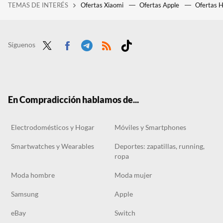
TEMAS DE INTERÉS
Ofertas Xiaomi
Ofertas Apple
Ofertas 
Pedir un aumento de sueldo es un arte de negociación: como en cualquier batalla, hay que ir preparado con una estrategia
Síguenos
Twit
Face
Tele
RSS
Tikt
ter
boo
gra
ok
k
m
En Compradicción hablamos de...
Electrodomésticos y Hogar
Móviles y Smartphones
Smartwatches y Wearables
Deportes: zapatillas, running,
ropa
Moda hombre
Moda mujer
Samsung
Apple
eBay
Switch