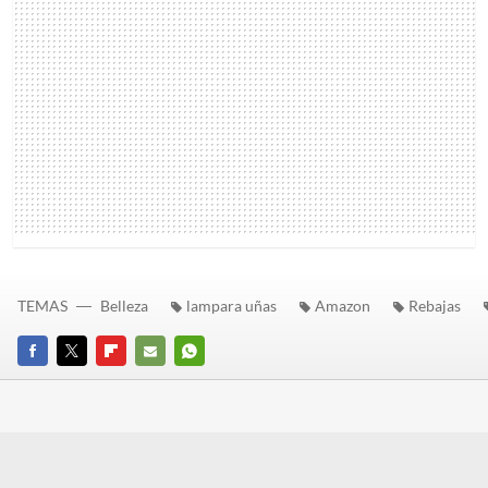
TEMAS
Belleza
lampara uñas
Amazon
Rebajas
FACEBOOK
TWITTER
FLIPBOARD
E-
WHATSAPP
MAIL