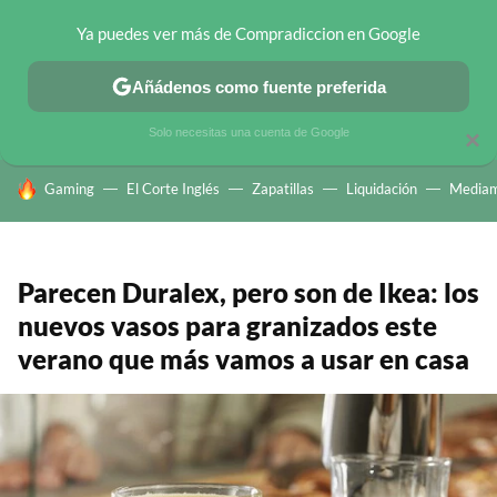
Ya puedes ver más de Compradiccion en Google
CHOLLOS TELEGRAM
OFERTAS EN MÓVILES
OFERTAS EN 
Añádenos como fuente preferida
Solo necesitas una cuenta de Google
×
HOY SE HABLA DE
Gaming
El Corte Inglés
Zapatillas
Liquidación
Mediam
Parecen Duralex, pero son de Ikea: los
nuevos vasos para granizados este
verano que más vamos a usar en casa