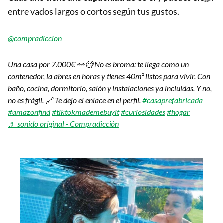
entre vados largos o cortos según tus gustos.
@compradiccion
Una casa por 7.000€ 👀🧐 No es broma: te llega como un
contenedor, la abres en horas y tienes 40m² listos para vivir. Con
baño, cocina, dormitorio, salón y instalaciones ya incluidas. Y no,
no es frágil. 🔗 Te dejo el enlace en el perfil.
#casaprefabricada
#amazonfind
#tiktokmademebuyit
#curiosidades
#hogar
♬ sonido original - Compradicción