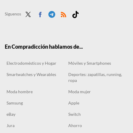
Liquidación de Nike: la marca comienza a agotar decenas de camisetas, chanclas, mallas y más en su outlet
El Corte Inglés tira la casa por la ventana con las zapatillas New Balance que combinan con todo y solo cuestan 35 euros
Síguenos
Twit
Face
Tele
RSS
Tikt
ter
boo
gra
ok
k
m
En Compradicción hablamos de...
Electrodomésticos y Hogar
Móviles y Smartphones
Smartwatches y Wearables
Deportes: zapatillas, running,
ropa
Moda hombre
Moda mujer
Samsung
Apple
eBay
Switch
Jura
Ahorro