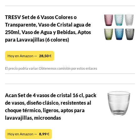
TRESV Set de 6 Vasos Colores o
Transparente, Vaso de Cristal agua de
250ml, Vaso de Agua y Bebidas, Aptos
para Lavavajillas (6 colores)
Hoy en Amazon —
28,50
€
El precio podría variar. Obtenemos comisión por estos enlaces
Acan Set de 4 vasos de cristal 16 cl, pack
de vasos, diseño clásico, resistentes al
choque térmico, ligeros, aptos para
lavavajillas, microondas
Hoy en Amazon —
8,99
€