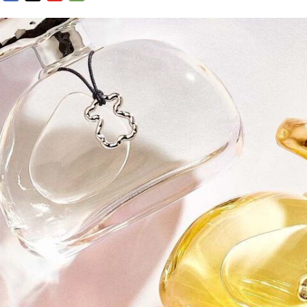
FACEBOOK
TWITTER
FLIPBOARD
E-
MAIL