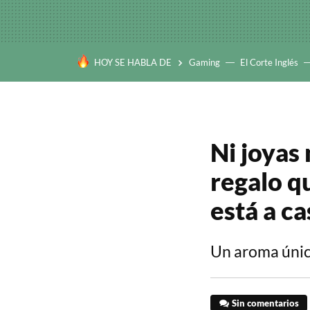
HOY SE HABLA DE
Gaming
El Corte Inglés
Ni joyas 
regalo q
está a ca
Un aroma únic
Sin comentarios