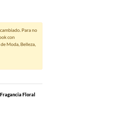
r cambiado. Para no
ook con
s de Moda, Belleza,
 Fragancia Floral