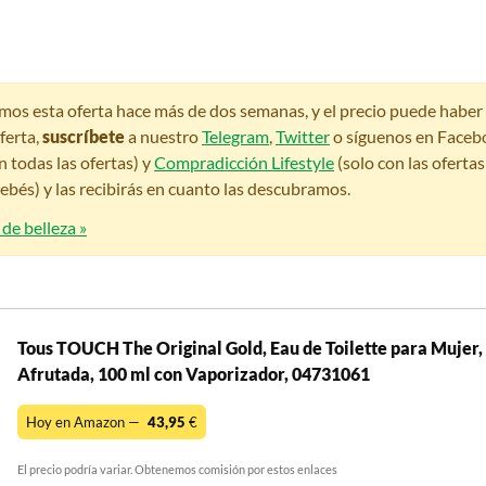
amos esta oferta hace más de dos semanas, y el precio puede habe
ferta,
suscríbete
a nuestro
Telegram
,
Twitter
o síguenos en Faceb
n todas las ofertas) y
Compradicción Lifestyle
(solo con las oferta
bés) y las recibirás en cuanto las descubramos.
 de belleza »
Tous TOUCH The Original Gold, Eau de Toilette para Mujer,
Afrutada, 100 ml con Vaporizador, 04731061
Hoy en Amazon —
43,95
€
El precio podría variar. Obtenemos comisión por estos enlaces