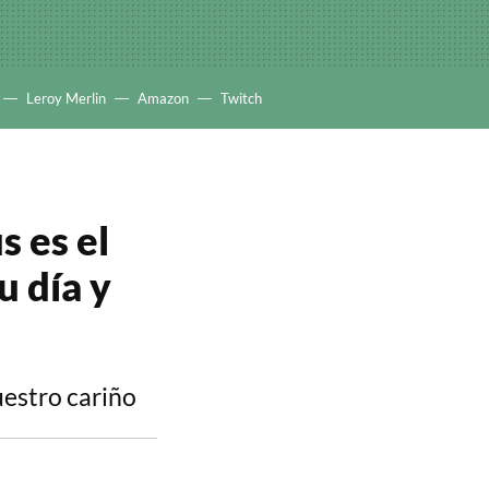
Leroy Merlin
Amazon
Twitch
s es el
u día y
estro cariño