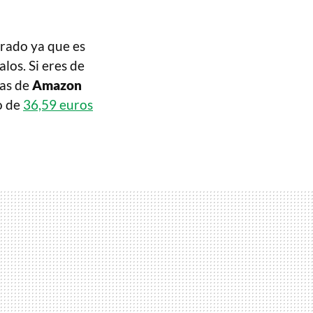
grado ya que es
los. Si eres de
jas de
Amazon
o de
36,59 euros