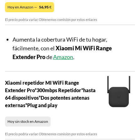
Hoy en Amazon —
56,95
€
El precio podría variar. Obtenemos comisión por estos enlaces
Aumenta la cobertura WiFi de tu hogar,
fácilmente, con el
Xiaomi Mi WiFi Range
Extender Pro
de
Amazon
.
Xiaomi repetidor MI WiFi Range
Extender Pro*300mbps Repetidor*hasta
64 dispositivos*Dos potentes antenas
externas*Plug and play
Hoy sin stock en Amazon
El precio podría variar. Obtenemos comisión por estos enlaces