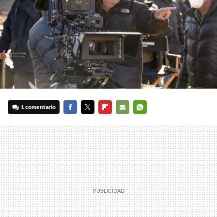
1 comentario
FACEBOOK
TWITTER
FLIPBOARD
E-
WHATSAPP
MAIL