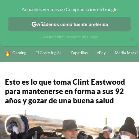
Ya puedes ver más de Compradiccion en Google
CHOLLOS TELEGRAM
OFERTAS EN MÓVILES
OFERTAS EN 
Añádenos como fuente preferida
Solo necesitas una cuenta de Google
×
HOY SE HABLA DE
Gaming
El Corte Inglés
Zapatillas
eBay
Media Markt
Esto es lo que toma Clint Eastwood
para mantenerse en forma a sus 92
años y gozar de una buena salud