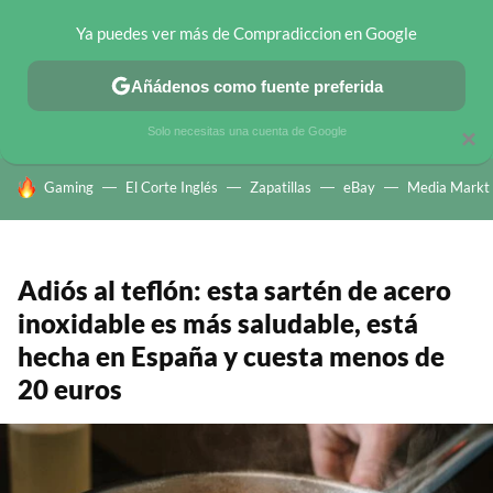
Ya puedes ver más de Compradiccion en Google
CHOLLOS TELEGRAM
OFERTAS EN MÓVILES
OFERTAS EN 
Añádenos como fuente preferida
Solo necesitas una cuenta de Google
×
HOY SE HABLA DE
Gaming
El Corte Inglés
Zapatillas
eBay
Media Markt
Adiós al teflón: esta sartén de acero
inoxidable es más saludable, está
hecha en España y cuesta menos de
20 euros