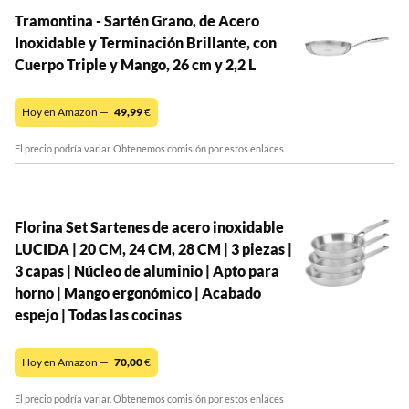
Tramontina - Sartén Grano, de Acero
Inoxidable y Terminación Brillante, con
Cuerpo Triple y Mango, 26 cm y 2,2 L
Hoy en Amazon —
49,99
€
El precio podría variar. Obtenemos comisión por estos enlaces
Florina Set Sartenes de acero inoxidable
LUCIDA | 20 CM, 24 CM, 28 CM | 3 piezas |
3 capas | Núcleo de aluminio | Apto para
horno | Mango ergonómico | Acabado
espejo | Todas las cocinas
Hoy en Amazon —
70,00
€
El precio podría variar. Obtenemos comisión por estos enlaces