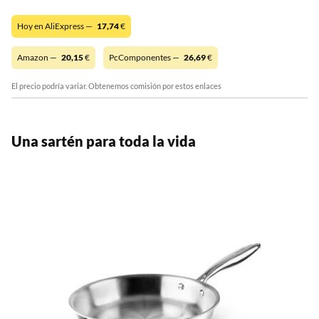
Hoy en AliExpress —
17,74
€
Amazon —
20,15
€
PcComponentes —
26,69
€
El precio podría variar. Obtenemos comisión por estos enlaces
Una sartén para toda la vida