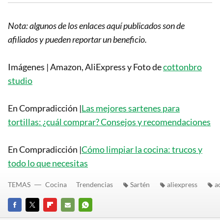
Nota: algunos de los enlaces aquí publicados son de
afiliados y pueden reportar un beneficio.
Imágenes | Amazon, AliExpress y Foto de
cottonbro
studio
En Compradicción |
Las mejores sartenes para
tortillas: ¿cuál comprar? Consejos y recomendaciones
En Compradicción |
Cómo limpiar la cocina: trucos y
todo lo que necesitas
TEMAS
Cocina
Trendencias
Sartén
aliexpress
a
FACEBOOK
TWITTER
FLIPBOARD
E-
WHATSAPP