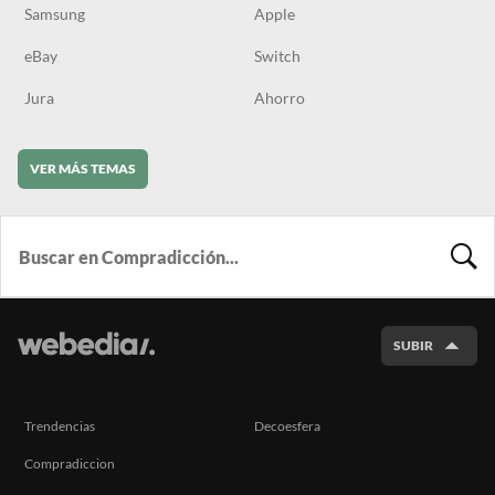
Samsung
Apple
eBay
Switch
Jura
Ahorro
VER MÁS TEMAS
BUSCA
SUBIR
Trendencias
Decoesfera
Compradiccion