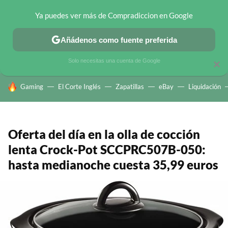
Ya puedes ver más de Compradiccion en Google
CHOLLOS TELEGRAM
OFERTAS EN MÓVILES
OFERTAS EN 
Añádenos como fuente preferida
Solo necesitas una cuenta de Google
×
HOY SE HABLA DE
Gaming
El Corte Inglés
Zapatillas
eBay
Liquidación
Oferta del día en la olla de cocción
lenta Crock-Pot SCCPRC507B-050:
hasta medianoche cuesta 35,99 euros