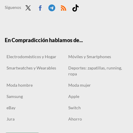
Todos gastando un dineral en freidoras de aire cuando las mejores chips se pueden hacer en el microondas
Síguenos
Twit
Face
Tele
RSS
Tikt
ter
boo
gra
ok
k
m
En Compradicción hablamos de...
Electrodomésticos y Hogar
Móviles y Smartphones
Smartwatches y Wearables
Deportes: zapatillas, running,
ropa
Moda hombre
Moda mujer
Samsung
Apple
eBay
Switch
Jura
Ahorro