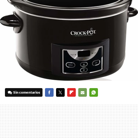
Sin comentarios
FACEBOOK
TWITTER
FLIPBOARD
E-
WHATSAPP
MAIL