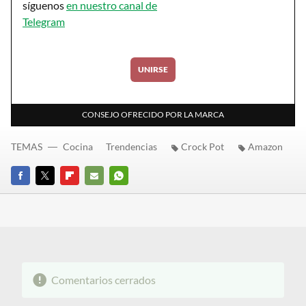
síguenos
en nuestro canal de
Telegram
UNIRSE
CONSEJO OFRECIDO POR LA MARCA
TEMAS
Cocina
Trendencias
Crock Pot
Amazon
FACEBOOK
TWITTER
FLIPBOARD
E-
WHATSAPP
MAIL
Comentarios cerrados