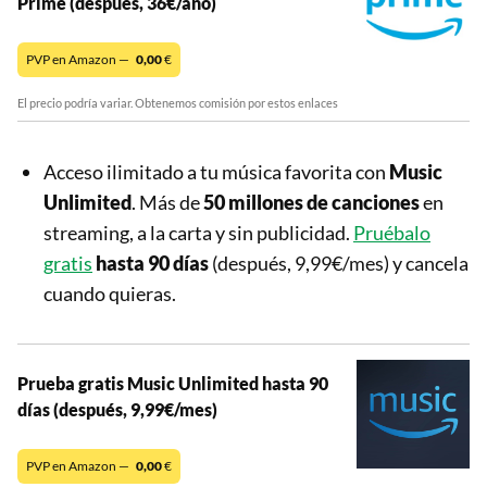
Prime (después, 36€/año)
PVP en Amazon —
0,00
€
El precio podría variar. Obtenemos comisión por estos enlaces
Acceso ilimitado a tu música favorita con
Music
Unlimited
. Más de
50 millones de canciones
en
streaming, a la carta y sin publicidad.
Pruébalo
gratis
hasta 90 días
(después, 9,99€/mes) y cancela
cuando quieras.
Prueba gratis Music Unlimited hasta 90
días (después, 9,99€/mes)
PVP en Amazon —
0,00
€