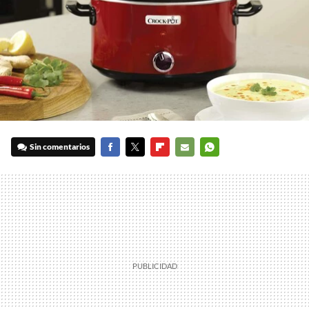
Sin comentarios
FACEBOOK
TWITTER
FLIPBOARD
E-
WHATSAPP
MAIL