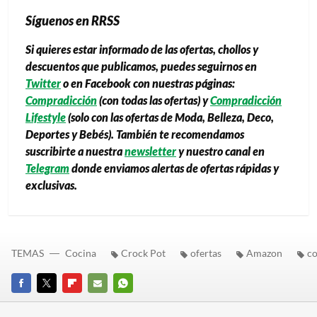
Síguenos en RRSS
Si quieres estar informado de las ofertas, chollos y
descuentos que publicamos, puedes seguirnos en
Twitter
o en Facebook con nuestras páginas:
Compradicción
(con todas las ofertas) y
Compradicción
Lifestyle
(solo con las ofertas de Moda, Belleza, Deco,
Deportes y Bebés). También te recomendamos
suscribirte a nuestra
newsletter
y nuestro canal en
Telegram
donde enviamos alertas de ofertas rápidas y
exclusivas.
TEMAS
Cocina
Crock Pot
ofertas
Amazon
co
FACEBOOK
TWITTER
FLIPBOARD
E-
WHATSAPP