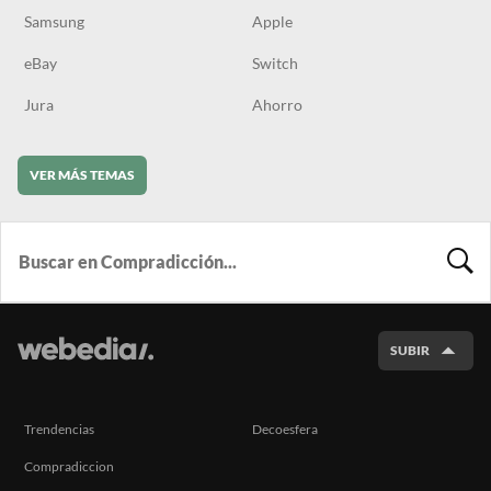
Samsung
Apple
eBay
Switch
Jura
Ahorro
VER MÁS TEMAS
BUSCA
SUBIR
Trendencias
Decoesfera
Compradiccion