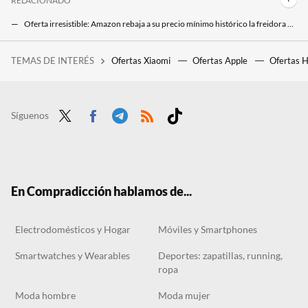
RELACIONADO
Oferta irresistible: Amazon rebaja a su precio mínimo histórico la freidora de aire Xiaomi Smart Air Fryer Pro
Amazon tiene la oferta con la que sueñan Lidl y Carrefour una cafetera superautomática De'Longhi rebajada a precio mínimo
TEMAS DE INTERÉS
Ofertas Xiaomi
Ofertas Apple
Ofertas 
Muerte a la girlboss: cómo nos cansamos de las mujeres exitosas y por qué el nuevo objetivo feminista es tirarse en el sofá a ver series
Síguenos
Twit
Face
Tele
RSS
Tikt
ter
boo
gra
ok
k
m
En Compradicción hablamos de...
Electrodomésticos y Hogar
Móviles y Smartphones
Smartwatches y Wearables
Deportes: zapatillas, running,
ropa
Moda hombre
Moda mujer