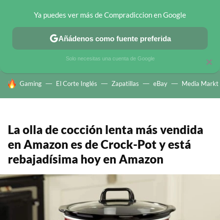
Ya puedes ver más de Compradiccion en Google
CHOLLOS TELEGRAM
OFERTAS EN MÓVILES
OFERTAS EN 
Añádenos como fuente preferida
Solo necesitas una cuenta de Google
×
HOY SE HABLA DE
Gaming
El Corte Inglés
Zapatillas
eBay
Media Markt
La olla de cocción lenta más vendida
en Amazon es de Crock-Pot y está
rebajadísima hoy en Amazon