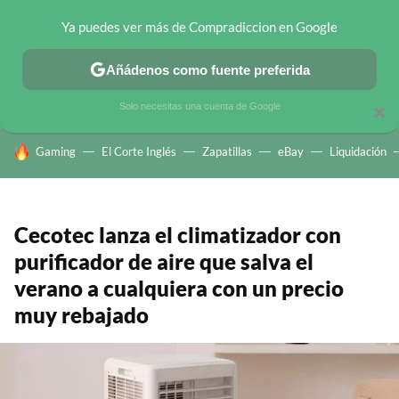
Ya puedes ver más de Compradiccion en Google
CHOLLOS TELEGRAM
OFERTAS EN MÓVILES
OFERTAS EN 
Añádenos como fuente preferida
Solo necesitas una cuenta de Google
×
HOY SE HABLA DE
Gaming
El Corte Inglés
Zapatillas
eBay
Liquidación
Cecotec lanza el climatizador con
purificador de aire que salva el
verano a cualquiera con un precio
muy rebajado