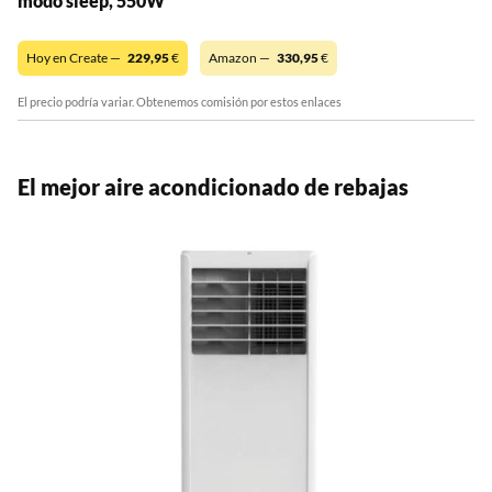
modo sleep, 550W
Hoy en Create —
229,95
€
Amazon —
330,95
€
El precio podría variar. Obtenemos comisión por estos enlaces
El mejor aire acondicionado de rebajas