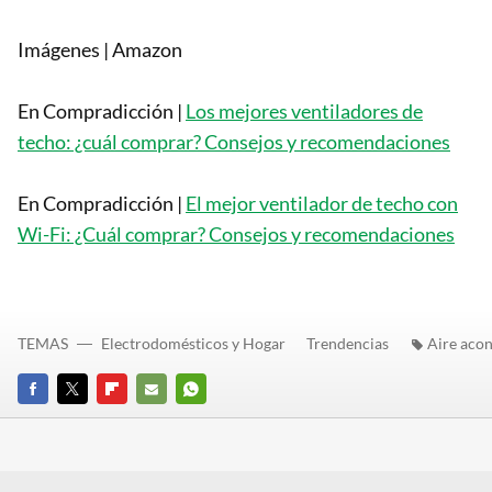
Imágenes | Amazon
En Compradicción |
Los mejores ventiladores de
techo: ¿cuál comprar? Consejos y recomendaciones
En Compradicción |
El mejor ventilador de techo con
Wi-Fi: ¿Cuál comprar? Consejos y recomendaciones
TEMAS
Electrodomésticos y Hogar
Trendencias
Aire acon
FACEBOOK
TWITTER
FLIPBOARD
E-
WHATSAPP
MAIL