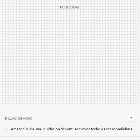
RELACIONADO
Amazon inicia una liquidación de ventiladores de techo y aires acondicionados portátiles a casi mitad de precio
Sin obras, silencioso y sin permisos: así es el aire acondicionado portátil con unidad exterior ideal para la ola de calor