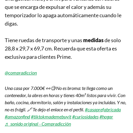
que se encarga de expulsar el calor y además su
temporizador lo apaga automáticamente cuando le
digas.
Tiene ruedas de transporte y unas
medidas
de solo
28,8 x 29,7 x 69,7 cm. Recuerda que esta oferta es
exclusiva para clientes Prime.
@compradiccion
Una casa por 7.000€ 👀🧐 No es broma: te llega como un
contenedor, la abres en horas y tienes 40m² listos para vivir. Con
baño, cocina, dormitorio, salón y instalaciones ya incluidas. Y no,
no es frágil. 🔗 Te dejo el enlace en el perfil.
#casaprefabricada
#amazonfind
#tiktokmademebuyit
#curiosidades
#hogar
♬ sonido original - Compradicción