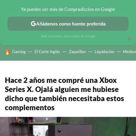
Ya puedes ver más de Compradiccion en Google
CHOLLOS TELEGRAM
OFERTAS EN MÓVILES
OFERTAS EN 
Añádenos como fuente preferida
Solo necesitas una cuenta de Google
×
HOY SE HABLA DE
Gaming
El Corte Inglés
Zapatillas
Liquidación
Mediam
Hace 2 años me compré una Xbox
Series X. Ojalá alguien me hubiese
dicho que también necesitaba estos
complementos