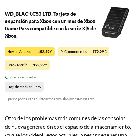
WD_BLACK C50 1TB, Tarjeta de
expansión para Xbox con un mes de Xbox
Game Pass compatible con la serie X|S de
Xbox.
Hoy en Amazon —
152,49
€
PcComponentes —
179,99
€
Leroy Merlin —
199,99
€
Reacondicionados
Hoy sin stock en Ebay
El precio podría variar. Obtenemos comisión por estos enlaces
Otro de los problemas más comunes de las consolas
de nueva generación es el espacio de almacenamiento,
ya que los videojuegos actuales, a pesar de tener una