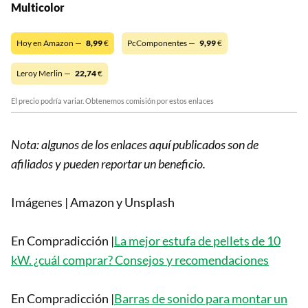
Multicolor
Hoy en Amazon —
8,99
€
PcComponentes —
9,99
€
Leroy Merlin —
22,74
€
El precio podría variar. Obtenemos comisión por estos enlaces
Nota: algunos de los enlaces aquí publicados son de
afiliados y pueden reportar un beneficio.
Imágenes | Amazon y Unsplash
En Compradicción |
La mejor estufa de pellets de 10
kW. ¿cuál comprar? Consejos y recomendaciones
En Compradicción |
Barras de sonido para montar un