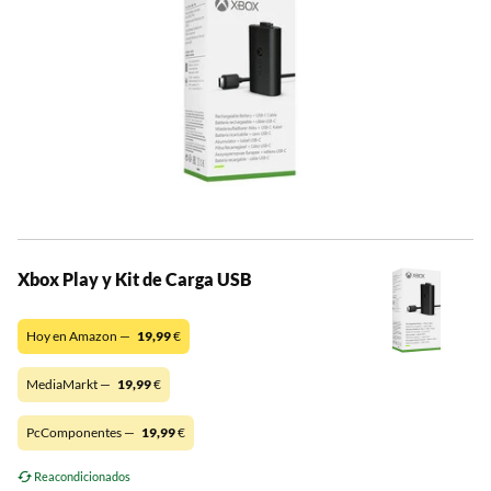
Xbox Play y Kit de Carga USB
Hoy en Amazon —
19,99
€
MediaMarkt —
19,99
€
PcComponentes —
19,99
€
Reacondicionados