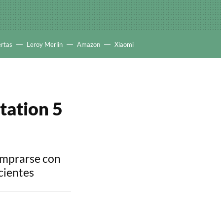
ertas
Leroy Merlin
Amazon
Xiaomi
tation 5
omprarse con
cientes