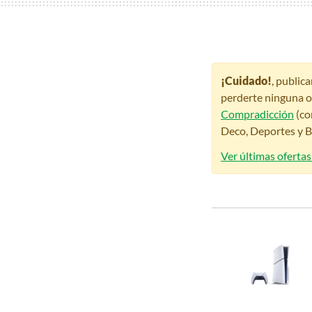
¡Cuidado!
, public
perderte ninguna o
Compradicción
(co
Deco, Deportes y Be
Ver últimas ofertas