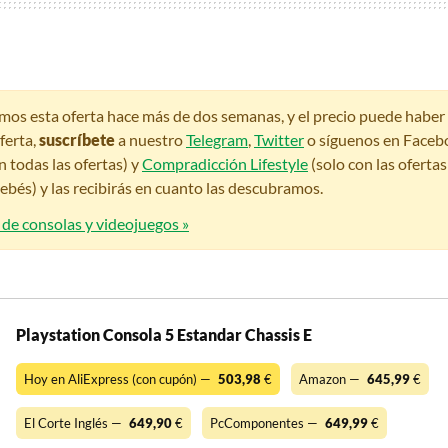
amos esta oferta hace más de dos semanas, y el precio puede habe
ferta,
suscríbete
a nuestro
Telegram
,
Twitter
o síguenos en Faceb
n todas las ofertas) y
Compradicción Lifestyle
(solo con las oferta
bés) y las recibirás en cuanto las descubramos.
 de consolas y videojuegos »
Playstation Consola 5 Estandar Chassis E
Hoy en AliExpress (con cupón) —
503,98
€
Amazon —
645,99
€
El Corte Inglés —
649,90
€
PcComponentes —
649,99
€