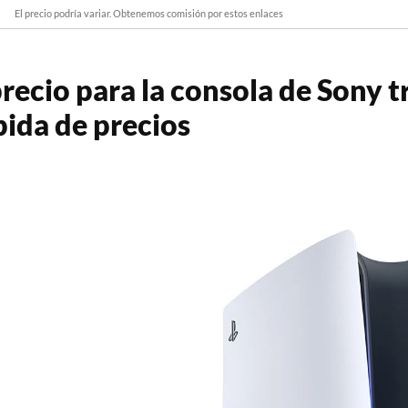
El precio podría variar. Obtenemos comisión por estos enlaces
ecio para la consola de Sony tr
bida de precios