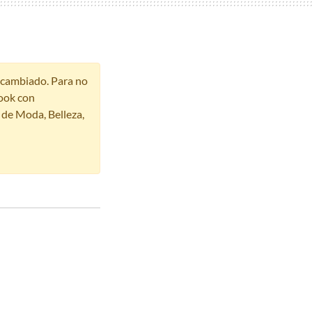
r cambiado. Para no
ook con
s de Moda, Belleza,