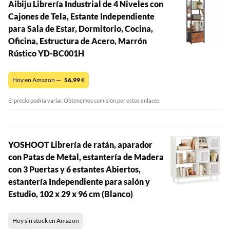
Aibiju Librería Industrial de 4 Niveles con
Cajones de Tela, Estante Independiente
para Sala de Estar, Dormitorio, Cocina,
Oficina, Estructura de Acero, Marrón
Rústico YD-BC001H
Hoy en Amazon —
56,99
€
El precio podría variar. Obtenemos comisión por estos enlaces
YOSHOOT Librería de ratán, aparador
con Patas de Metal, estantería de Madera
con 3 Puertas y 6 estantes Abiertos,
estantería Independiente para salón y
Estudio, 102 x 29 x 96 cm (Blanco)
Hoy sin stock en Amazon