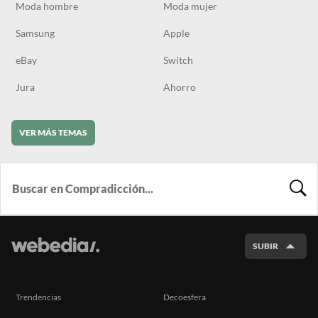
Moda hombre
Moda mujer
Samsung
Apple
eBay
Switch
Jura
Ahorro
VER MÁS TEMAS
BUSCA
SUBIR
Trendencias
Decoesfera