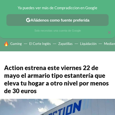
Ya puedes ver más de Compradiccion en Google
CHOLLOS TELEGRAM
OFERTAS EN MÓVILES
OFERTAS EN 
Añádenos como fuente preferida
Solo necesitas una cuenta de Google
×
HOY SE HABLA DE
Gaming
El Corte Inglés
Zapatillas
Liquidación
Mediam
Action estrena este viernes 22 de
mayo el armario tipo estantería que
eleva tu hogar a otro nivel por menos
de 30 euros