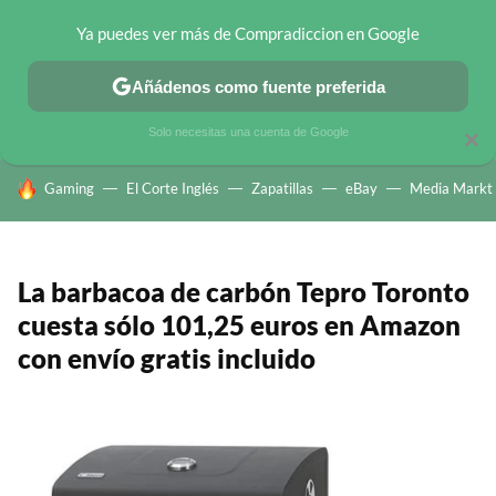
Ya puedes ver más de Compradiccion en Google
CHOLLOS TELEGRAM
OFERTAS EN MÓVILES
OFERTAS EN 
Añádenos como fuente preferida
Solo necesitas una cuenta de Google
×
HOY SE HABLA DE
Gaming
El Corte Inglés
Zapatillas
eBay
Media Markt
La barbacoa de carbón Tepro Toronto
cuesta sólo 101,25 euros en Amazon
con envío gratis incluido