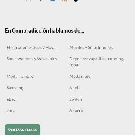
Twit
Face
Tele
RSS
Tikt
ter
boo
gra
ok
k
m
En Compradicción hablamos de...
Electrodomésticos y Hogar
Móviles y Smartphones
Smartwatches y Wearables
Deportes: zapatillas, running,
ropa
Moda hombre
Moda mujer
Samsung
Apple
eBay
Switch
Jura
Ahorro
VER MÁS TEMAS