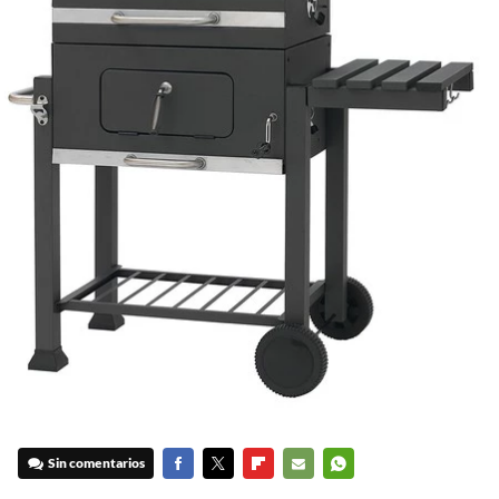
Sin comentarios
FACEBOOK
TWITTER
FLIPBOARD
E-
WHATSAPP