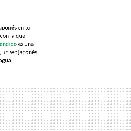
japonés
en tu
 con la que
pendido
es una
, un wc japonés
 agua
.