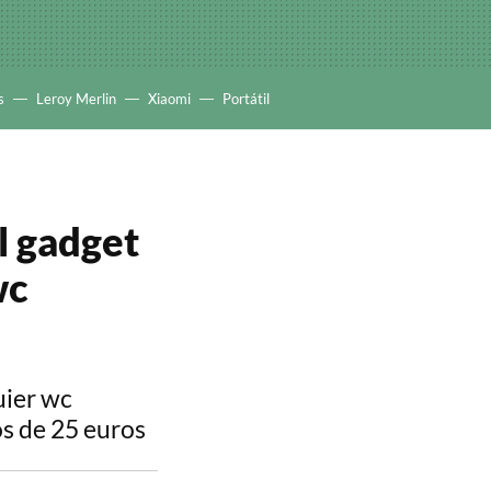
s
Leroy Merlin
Xiaomi
Portátil
l gadget
wc
uier wc
os de 25 euros