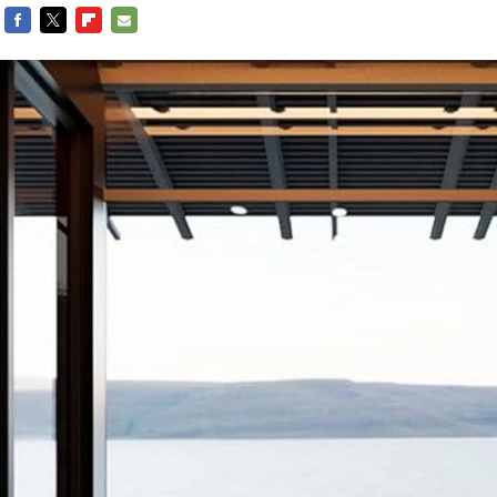
FACEBOOK
TWITTER
FLIPBOARD
E-
MAIL