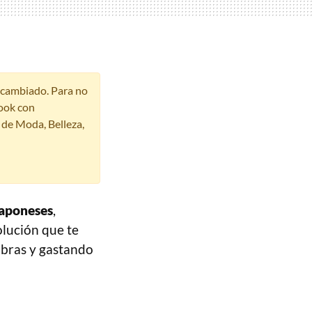
r cambiado. Para no
ook con
s de Moda, Belleza,
japoneses
,
olución que te
obras y gastando