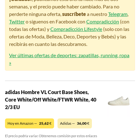
semanas, y el precio puede haber cambiado. Para no
perderte ninguna oferta,
suscríbete
a nuestro
Telegram
,
Twitter
o síguenos en Facebook con
Compradicción
(con
todas las ofertas) y
Compradicción Lifestyle
(solo con las
ofertas de Moda, Belleza, Deco, Deportes y Bebés) y las
recibirás en cuanto las descubramos.
Ver últimas ofertas de deportes: zapatillas, running, ropa
»
adidas Hombre VL Court Base Shoes,
Core White/Off White/FTWR White, 40
2/3 EU
Hoy en Amazon —
25,62
€
Adidas —
36,00
€
El precio podría variar. Obtenemos comisión por estos enlaces