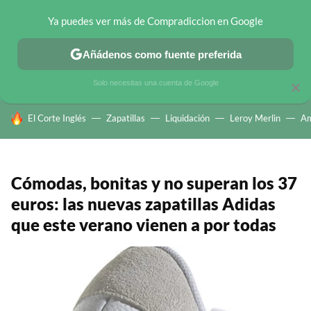
Ya puedes ver más de Compradiccion en Google
CHOLLOS TELEGRAM
OFERTAS EN MÓVILES
OFERTAS EN 
Añádenos como fuente preferida
Solo necesitas una cuenta de Google
×
HOY SE HABLA DE
El Corte Inglés
Zapatillas
Liquidación
Leroy Merlin
A
Cómodas, bonitas y no superan los 37
euros: las nuevas zapatillas Adidas
que este verano vienen a por todas