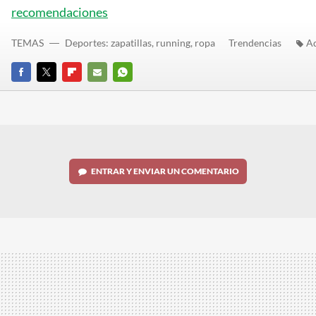
recomendaciones
TEMAS
Deportes: zapatillas, running, ropa
Trendencias
A
FACEBOOK
TWITTER
FLIPBOARD
E-
WHATSAPP
MAIL
ENTRAR Y ENVIAR UN COMENTARIO