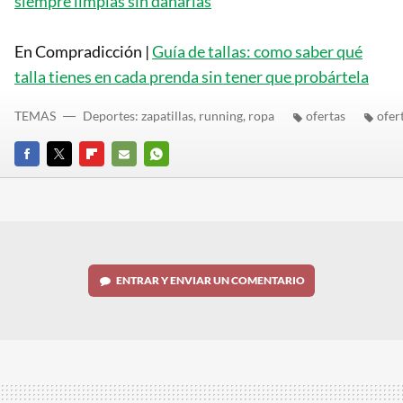
siempre limpias sin dañarlas
En Compradicción |
Guía de tallas: como saber qué
talla tienes en cada prenda sin tener que probártela
TEMAS
Deportes: zapatillas, running, ropa
ofertas
ofer
FACEBOOK
TWITTER
FLIPBOARD
E-
WHATSAPP
MAIL
ENTRAR Y ENVIAR UN COMENTARIO