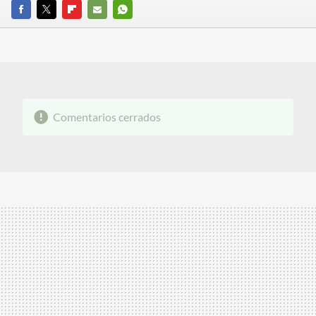
FACEBOOK
TWITTER
FLIPBOARD
E-
WHATSAPP
MAIL
Comentarios cerrados