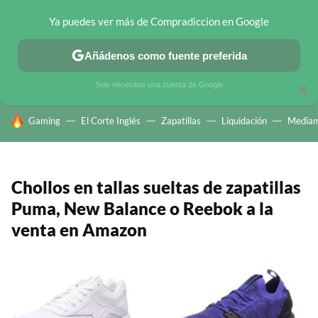
Ya puedes ver más de Compradiccion en Google
CHOLLOS TELEGRAM
OFERTAS EN MÓVILES
OFERTAS EN 
Añádenos como fuente preferida
Solo necesitas una cuenta de Google
×
HOY SE HABLA DE
Gaming
El Corte Inglés
Zapatillas
Liquidación
Mediam
Chollos en tallas sueltas de zapatillas
Puma, New Balance o Reebok a la
venta en Amazon