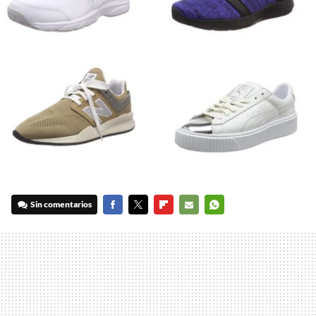
Sin comentarios
FACEBOOK
TWITTER
FLIPBOARD
E-
WHATSAPP
MAIL