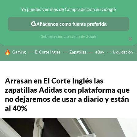
Ya puedes ver más de Compradiccion en Google
CHOLLOS TELEGRAM
OFERTAS EN MÓVILES
OFERTAS EN 
Añádenos como fuente preferida
Solo necesitas una cuenta de Google
×
HOY SE HABLA DE
Gaming
El Corte Inglés
Zapatillas
eBay
Liquidación
Arrasan en El Corte Inglés las
zapatillas Adidas con plataforma que
no dejaremos de usar a diario y están
al 40%