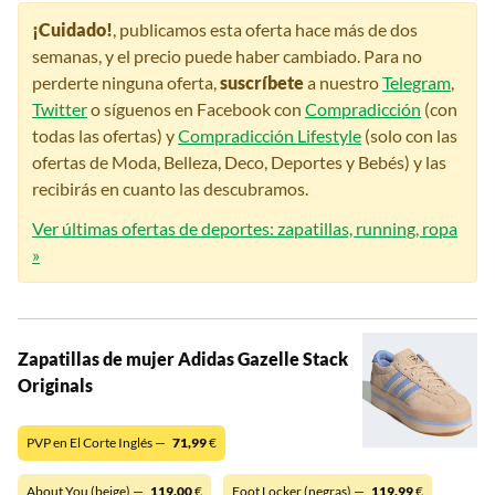
¡Cuidado!
, publicamos esta oferta hace más de dos
semanas, y el precio puede haber cambiado. Para no
perderte ninguna oferta,
suscríbete
a nuestro
Telegram
,
Twitter
o síguenos en Facebook con
Compradicción
(con
todas las ofertas) y
Compradicción Lifestyle
(solo con las
ofertas de Moda, Belleza, Deco, Deportes y Bebés) y las
recibirás en cuanto las descubramos.
Ver últimas ofertas de deportes: zapatillas, running, ropa
»
Zapatillas de mujer Adidas Gazelle Stack
Originals
PVP en El Corte Inglés —
71,99
€
About You (beige) —
119,00
€
Foot Locker (negras) —
119,99
€