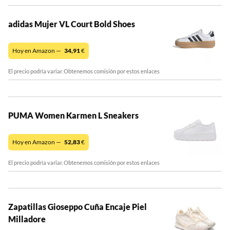
adidas Mujer VL Court Bold Shoes
Hoy en Amazon —
34,91
€
El precio podría variar. Obtenemos comisión por estos enlaces
PUMA Women Karmen L Sneakers
Hoy en Amazon —
52,83
€
El precio podría variar. Obtenemos comisión por estos enlaces
Zapatillas Gioseppo Cuña Encaje Piel
Milladore