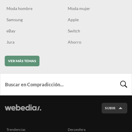
Moda hombre
Moda mujer
Samsung
Apple
eBay
Switch
Jura
Ahorro
VER MÁS TEMAS
BUSCA
SUBIR
Trendencias
Decoesfera