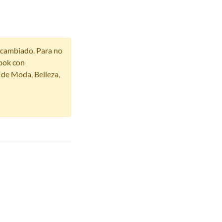
r cambiado. Para no
ook con
s de Moda, Belleza,