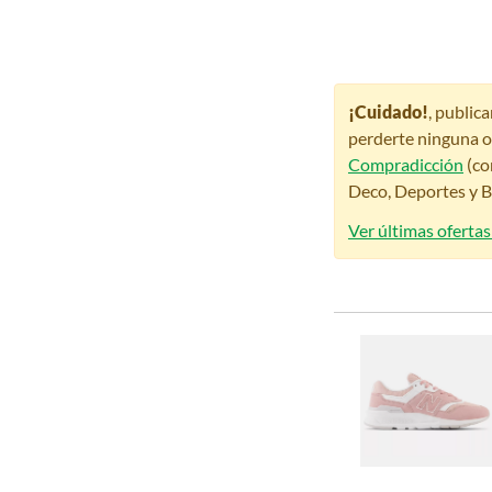
¡Cuidado!
, public
perderte ninguna o
Compradicción
(co
Deco, Deportes y Be
Ver últimas ofertas