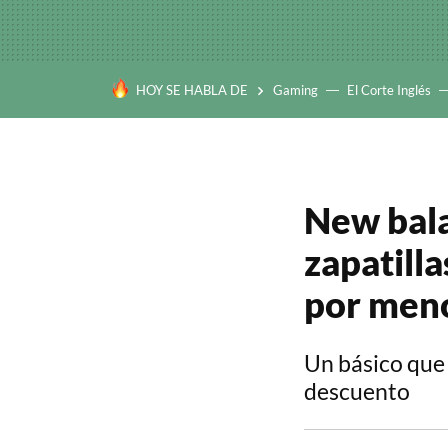
HOY SE HABLA DE
Gaming
El Corte Inglés
New bala
zapatilla
por meno
Un básico que
descuento