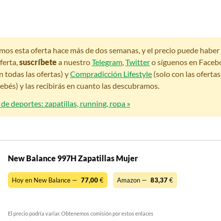
amos esta oferta hace más de dos semanas, y el precio puede habe
ferta,
suscríbete
a nuestro
Telegram
,
Twitter
o síguenos en Faceb
n todas las ofertas) y
Compradicción Lifestyle
(solo con las oferta
bés) y las recibirás en cuanto las descubramos.
 de deportes: zapatillas, running, ropa »
New Balance 997H Zapatillas Mujer
Hoy en New Balance —
77,00
€
Amazon —
83,37
€
El precio podría variar. Obtenemos comisión por estos enlaces