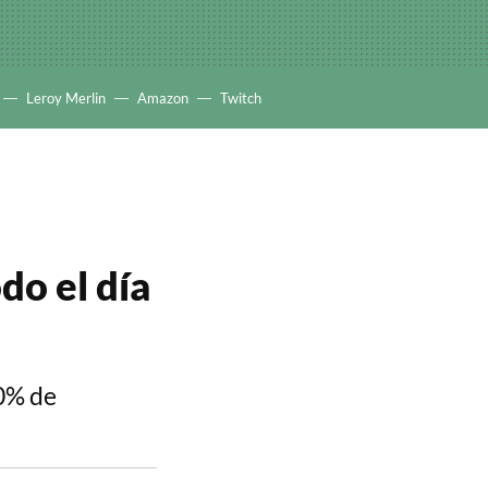
Leroy Merlin
Amazon
Twitch
do el día
30% de