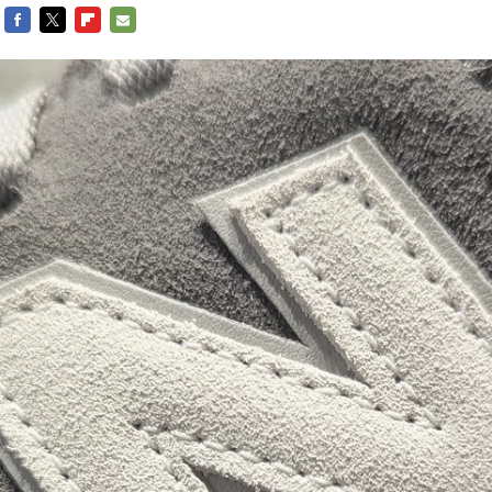
FACEBOOK
TWITTER
FLIPBOARD
E-
MAIL