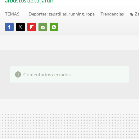
arbustos de tu jardín
TEMAS
Deportes: zapatillas, running, ropa
Trendencias
Za
FACEBOOK
TWITTER
FLIPBOARD
E-
WHATSAPP
MAIL
Comentarios cerrados