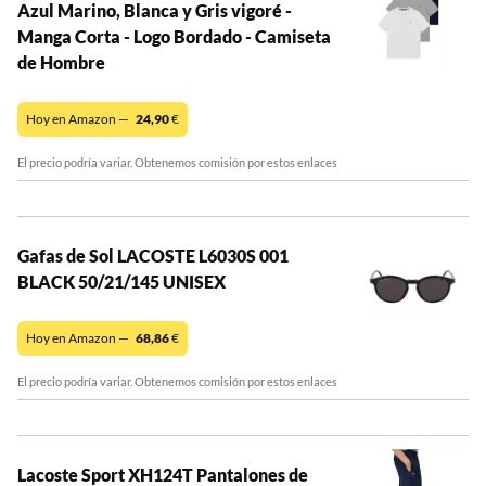
Azul Marino, Blanca y Gris vigoré -
Manga Corta - Logo Bordado - Camiseta
de Hombre
Hoy en Amazon —
24,90
€
El precio podría variar. Obtenemos comisión por estos enlaces
Gafas de Sol LACOSTE L6030S 001
BLACK 50/21/145 UNISEX
Hoy en Amazon —
68,86
€
El precio podría variar. Obtenemos comisión por estos enlaces
Lacoste Sport XH124T Pantalones de