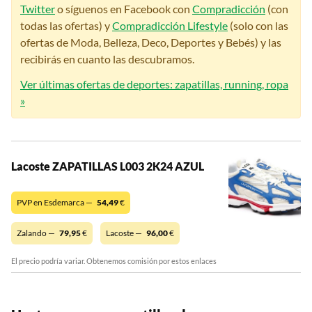
Twitter
o síguenos en Facebook con
Compradicción
(con
todas las ofertas) y
Compradicción Lifestyle
(solo con las
ofertas de Moda, Belleza, Deco, Deportes y Bebés) y las
recibirás en cuanto las descubramos.
Ver últimas ofertas de deportes: zapatillas, running, ropa
»
Lacoste ZAPATILLAS L003 2K24 AZUL
PVP en Esdemarca —
54,49
€
Zalando —
79,95
€
Lacoste —
96,00
€
El precio podría variar. Obtenemos comisión por estos enlaces