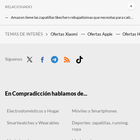
RELACIONADO
Amazon tiene las zapatillas Skechers rebajadísimas que necesitas para calzar cómoda a diario
Duraderas, ligeras e impermeables: las zapatillas de senderismo Salomon rebajadísmas en Amazon imprescindibles para el otoño
TEMAS DE INTERÉS
Ofertas Xiaomi
Ofertas Apple
Ofertas 
El 'código verde' en cascada de 'Matrix' no son símbolos al azar. Pero no tiene nada que ver la programación o la ciencia ficción
Síguenos
Twit
Face
Tele
RSS
Tikt
ter
boo
gra
ok
k
m
En Compradicción hablamos de...
Electrodomésticos y Hogar
Móviles y Smartphones
Smartwatches y Wearables
Deportes: zapatillas, running,
ropa