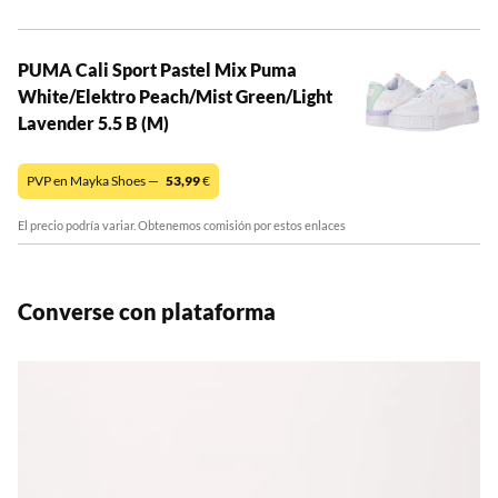
PUMA Cali Sport Pastel Mix Puma
White/Elektro Peach/Mist Green/Light
Lavender 5.5 B (M)
PVP en Mayka Shoes —
53,99
€
El precio podría variar. Obtenemos comisión por estos enlaces
Converse con plataforma