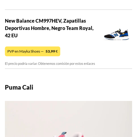
New Balance CM997HEV, Zapatillas
Deportivas Hombre, Negro Team Royal,
42 EU
PVP en Mayka Shoes —
53,99
€
El precio podría variar. Obtenemos comisión por estos enlaces
Puma Cali