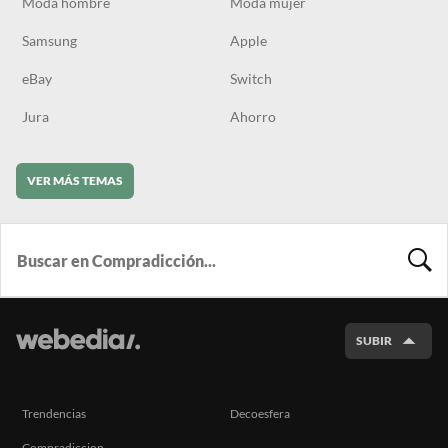
Moda hombre
Moda mujer
Samsung
Apple
eBay
Switch
Jura
Ahorro
VER MÁS TEMAS
BUSCA
SUBIR
Trendencias
Decoesfera
Compradiccion