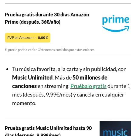
Prueba gratis durante 30 días Amazon
Prime (después, 36€/año)
PVP en Amazon —
0,00
€
El precio podría variar. Obtenemos comisión por estos enlaces
Tu música favorita, a la carta y sin publicidad, con
Music Unlimited
. Más de
50 millones de
canciones
en streaming.
Pruébalo gratis
durante 1
mes (después, 9,99€/mes) y cancela en cualquier
momento.
Prueba gratis Music Unlimited hasta 90
días (después, 9,99€/mes)