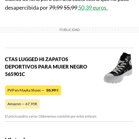
desapercibida por
79,99
55,99
50,39 euros.
CTAS LUGGED HI ZAPATOS
DEPORTIVOS PARA MUIER NEGRO
565901C
PVP en Mayka Shoes —
50,99
€
Amazon — 67,95€
El precio podría variar. Obtenemos comisión por estos enlaces