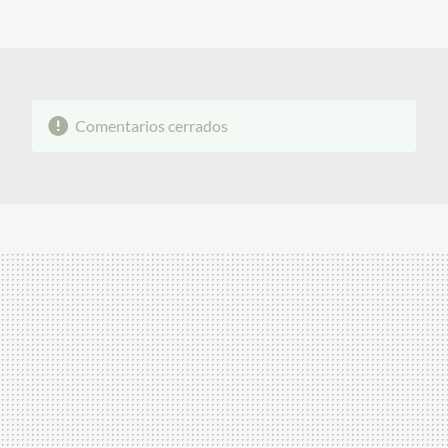
FACEBOOK
TWITTER
FLIPBOARD
E-
WHATSAPP
MAIL
Comentarios cerrados