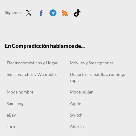
El outlet de Nike liquida las zapatillas retro de diseño clásico Dunk Low más versátiles y frescas para el verano
Las Air Jordan 5 de El príncipe de Bel-Air se están agotando, y es que no hay zapatillas más retro ni más versátiles
Síguenos
Twit
Face
Tele
RSS
Tikt
ter
boo
gra
ok
k
m
En Compradicción hablamos de...
Electrodomésticos y Hogar
Móviles y Smartphones
Smartwatches y Wearables
Deportes: zapatillas, running,
ropa
Moda hombre
Moda mujer
Samsung
Apple
eBay
Switch
Jura
Ahorro