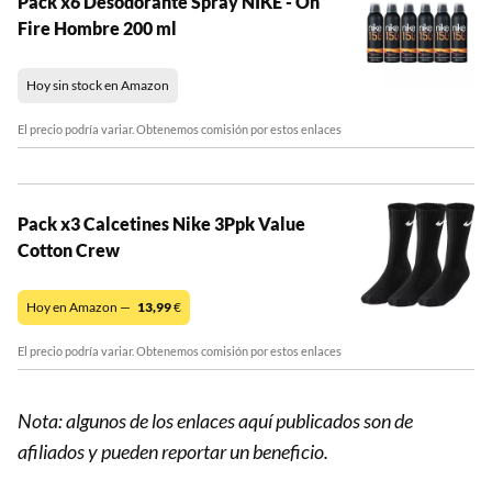
Pack x6 Desodorante Spray NIKE - On
Fire Hombre 200 ml
Hoy sin stock en Amazon
El precio podría variar. Obtenemos comisión por estos enlaces
Pack x3 Calcetines Nike 3Ppk Value
Cotton Crew
Hoy en Amazon —
13,99
€
El precio podría variar. Obtenemos comisión por estos enlaces
Nota: algunos de los enlaces aquí publicados son de
afiliados y pueden reportar un beneficio.