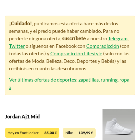
¡Cuidado!
, publicamos esta oferta hace más de dos
semanas, y el precio puede haber cambiado. Para no
perderte ninguna oferta,
suscríbete
a nuestro
Telegram
,
Twitter
o síguenos en Facebook con
Compradicción
(con
todas las ofertas) y
Compradicción Lifestyle
(solo con las
ofertas de Moda, Belleza, Deco, Deportes y Bebés) y las
recibirás en cuanto las descubramos.
Ver últimas ofertas de deportes: zapatillas, running, ropa
»
Jordan Aj1 Mid
Hoy en FootLocker —
85,00
€
Nike —
139,99
€