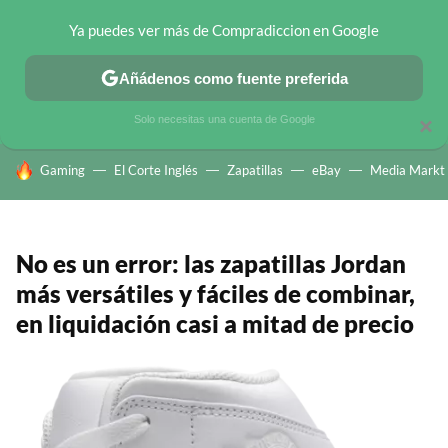
Ya puedes ver más de Compradiccion en Google
CHOLLOS TELEGRAM
OFERTAS EN MÓVILES
OFERTAS EN 
Añádenos como fuente preferida
Solo necesitas una cuenta de Google
×
HOY SE HABLA DE
Gaming
El Corte Inglés
Zapatillas
eBay
Media Markt
No es un error: las zapatillas Jordan
más versátiles y fáciles de combinar,
en liquidación casi a mitad de precio