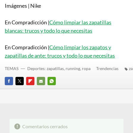
Imágenes | Nike
En Compradicción |
Cómo limpiar las zapatillas
blancas: trucos y todo lo que necesitas
En Compradicción |
Cómo limpiar los zapatos y
zapatillas de ante: trucos y todo lo que necesitas
TEMAS
Deportes: zapatillas, running, ropa
Trendencias
za
FACEBOOK
TWITTER
FLIPBOARD
E-
WHATSAPP
MAIL
Comentarios cerrados