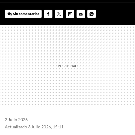
Sin comentarios
FACEBOOK
TWITTER
FLIPBOARD
E-
WHATSAPP
MAIL
2 Julio 2026
Actualizado 3 Julio 2026, 15:11