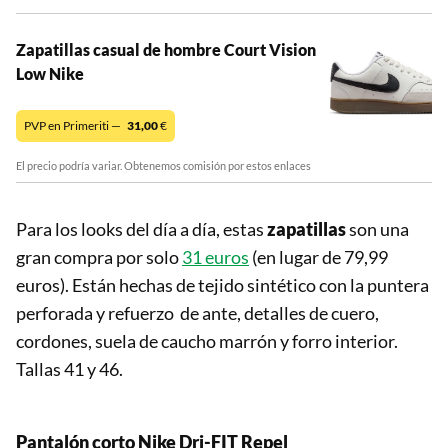
Zapatillas casual de hombre Court Vision
Low Nike
PVP en Primeriti —
31,00
€
El precio podría variar. Obtenemos comisión por estos enlaces
Para los looks del día a día, estas
zapatillas
son una
gran compra por solo
31 euros
(en lugar de 79,99
euros). Están hechas de tejido sintético con la puntera
perforada y refuerzo de ante, detalles de cuero,
cordones, suela de caucho marrón y forro interior.
Tallas 41 y 46.
Pantalón corto Nike
Dri-FIT Repel