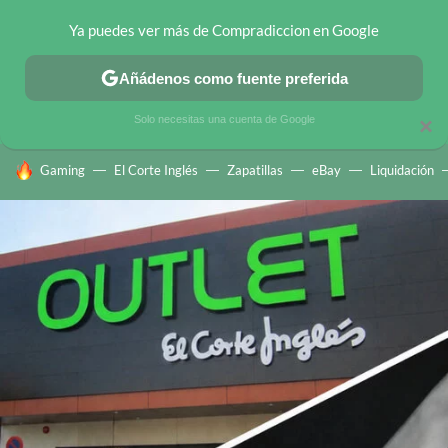
Ya puedes ver más de Compradiccion en Google
CHOLLOS TELEGRAM
OFERTAS EN MÓVILES
OFERTAS EN 
Añádenos como fuente preferida
Solo necesitas una cuenta de Google
×
HOY SE HABLA DE
Gaming
El Corte Inglés
Zapatillas
eBay
Liquidación