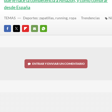
que le hace la competencia a Amazon, y cómo comprar
desde España
TEMAS
Deportes: zapatillas, running, ropa
Trendencias
N
FACEBOOK
TWITTER
FLIPBOARD
E-
WHATSAPP
MAIL
ENTRAR Y ENVIAR UN COMENTARIO