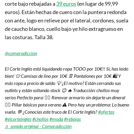
corte bajo rebajadas a
39 euros
(en lugar de 99,99
euros). Están hechas de cuero con la puntera redonda
con ante, logo en relieve por el lateral, cordones, suela
de caucho blanco, cuello bajo ye hilo extragrueso en
las costuras. Talla 38.
@compradiccion
El Corte Inglés está liquidando ropa TODO por 10€!! Sí, has leído
bien! 👕 Camisas de lino por 10€ 👖 Pantalones por 10€ 🛍️ Y
más ropa a precio de saldo 💡 ¿El motivo? Están cerrando sus
outlets y están soltando stock 😉 🔥 Traducción: chollos muy
serios Perfecto para: 👉🏽 Renovar armario sin dejarte un dineral
👉🏽 Pillar básicos para verano ⚠️ Pero hay un problema: Lo bueno
vuela. 💬 ¿Conocías este truco de El Corte Inglés?
#ofertas
#elcorteingles
#chollos
#moda
#rebajas
♬ sonido original - Compradicción