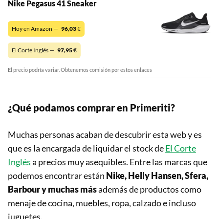
Nike Pegasus 41 Sneaker
Hoy en Amazon —
96,03
€
El Corte Inglés —
97,95
€
El precio podría variar. Obtenemos comisión por estos enlaces
¿Qué podamos comprar en Primeriti?
Muchas personas acaban de descubrir esta web y es
que es la encargada de liquidar el stock de
El Corte
Inglés
a precios muy asequibles. Entre las marcas que
podemos encontrar están
Nike, Helly Hansen, Sfera,
Barbour y muchas más
además de productos como
menaje de cocina, muebles, ropa, calzado e incluso
juguetes.