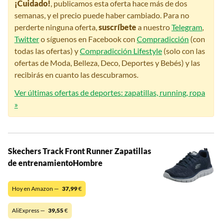
¡Cuidado!
, publicamos esta oferta hace más de dos
semanas, y el precio puede haber cambiado. Para no
perderte ninguna oferta,
suscríbete
a nuestro
Telegram
,
Twitter
o síguenos en Facebook con
Compradicción
(con
todas las ofertas) y
Compradicción Lifestyle
(solo con las
ofertas de Moda, Belleza, Deco, Deportes y Bebés) y las
recibirás en cuanto las descubramos.
Ver últimas ofertas de deportes: zapatillas, running, ropa
»
Skechers Track Front Runner Zapatillas
de entrenamientoHombre
Hoy en Amazon —
37,99
€
AliExpress —
39,55
€