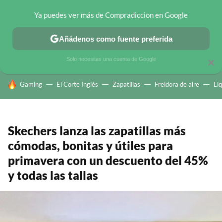
Ya puedes ver más de Compradiccion en Google
CHOLLOS TELEGRAM
OFERTAS EN MÓVILES
OFERTAS EN 
Añádenos como fuente preferida
Solo necesitas una cuenta de Google
×
HOY SE HABLA DE
Gaming
El Corte Inglés
Zapatillas
Freidora de aire
Li
Skechers lanza las zapatillas más
cómodas, bonitas y útiles para
primavera con un descuento del 45%
y todas las tallas