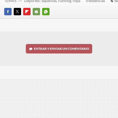
TEMAS
Deportes: zapatillas, running, ropa
Trendencias
Sk
FACEBOOK
TWITTER
FLIPBOARD
E-
WHATSAPP
MAIL
ENTRAR Y ENVIAR UN COMENTARIO