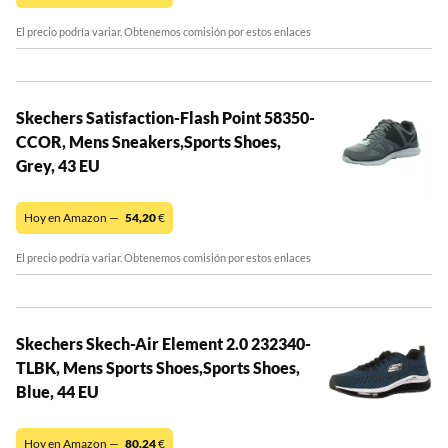
El precio podría variar. Obtenemos comisión por estos enlaces
Skechers Satisfaction-Flash Point 58350-
CCOR, Mens Sneakers,Sports Shoes,
Grey, 43 EU
Hoy en Amazon —
54,20
€
El precio podría variar. Obtenemos comisión por estos enlaces
Skechers Skech-Air Element 2.0 232340-
TLBK, Mens Sports Shoes,Sports Shoes,
Blue, 44 EU
Hoy en Amazon —
80,24
€