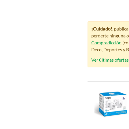
¡Cuidado!
, public
perderte ninguna o
Compradicción
(co
Deco, Deportes y Be
Ver últimas ofertas