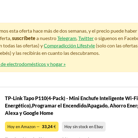
amos esta oferta hace más de dos semanas, y el precio puede habe
ferta,
suscríbete
a nuestro
Telegram
,
Twitter
o síguenos en Faceb
n todas las ofertas) y
Compradicción Lifestyle
(solo con las oferta
bés) y las recibirás en cuanto las descubramos.
 de electrodomésticos y hogar »
TP-Link Tapo P110(4-Pack) - Mini Enchufe Inteligente Wi-F
Energético),Programar el Encendido/Apagado, Ahorro Ener
Alexa y Google Home
Hoy en Amazon —
33,24
€
Hoy sin stock en Ebay