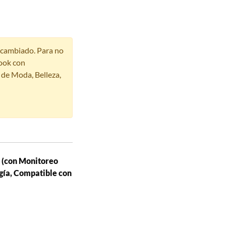
r cambiado. Para no
ook con
s de Moda, Belleza,
i (con Monitoreo
gía, Compatible con