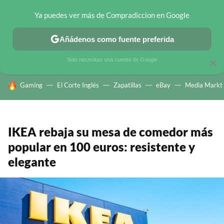
Ya puedes ver más de Compradiccion en Google
CHOLLOS TELEGRAM
OFERTAS EN MÓVILES
OFERTAS EN 
Añádenos como fuente preferida
Solo necesitas una cuenta de Google
×
HOY SE HABLA DE
Gaming
El Corte Inglés
Zapatillas
eBay
Media Markt
IKEA rebaja su mesa de comedor más
popular en 100 euros: resistente y
elegante