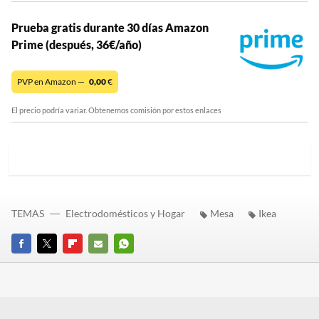
Prueba gratis durante 30 días Amazon
Prime (después, 36€/año)
PVP en Amazon —
0,00
€
El precio podría variar. Obtenemos comisión por estos enlaces
TEMAS
Electrodomésticos y Hogar
Mesa
Ikea
FACEBOOK
TWITTER
FLIPBOARD
E-
WHATSAPP
MAIL