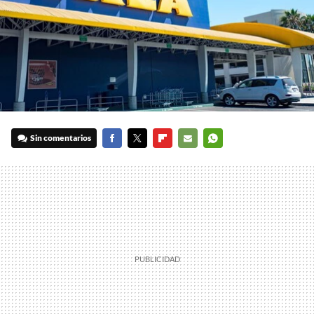
Sin comentarios
FACEBOOK
TWITTER
FLIPBOARD
E-
WHATSAPP
MAIL