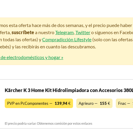
amos esta oferta hace más de dos semanas, y el precio puede habe
ferta,
suscríbete
a nuestro
Telegram
,
Twitter
o síguenos en Faceb
n todas las ofertas) y
Compradicción Lifestyle
(solo con las oferta
bés) y las recibirás en cuanto las descubramos.
 de electrodomésticos y hogar »
Kärcher K 3 Home Kit Hidrolimpiadora con Accesorios 38
PVP en PcComponentes —
139,94
€
Agrieuro —
155
€
Fnac —
El precio podría variar. Obtenemos comisión por estos enlaces