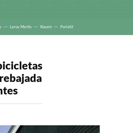
s
Leroy Merlin
Xiaomi
Portátil
icicletas
 rebajada
ntes