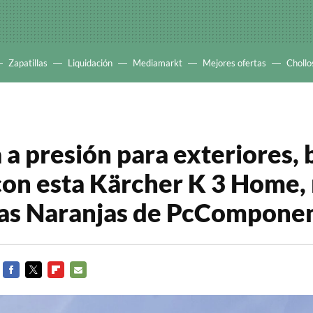
Zapatillas
Liquidación
Mediamarkt
Mejores ofertas
Chollo
a presión para exteriores, b
 con esta Kärcher K 3 Home,
ías Naranjas de PcCompone
FACEBOOK
TWITTER
FLIPBOARD
E-
MAIL