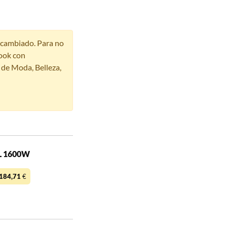
r cambiado. Para no
ook con
s de Moda, Belleza,
0L 1600W
184,71
€