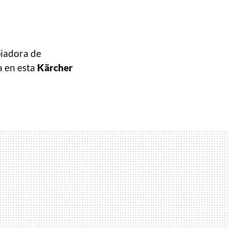
piadora de
a en esta
Kärcher